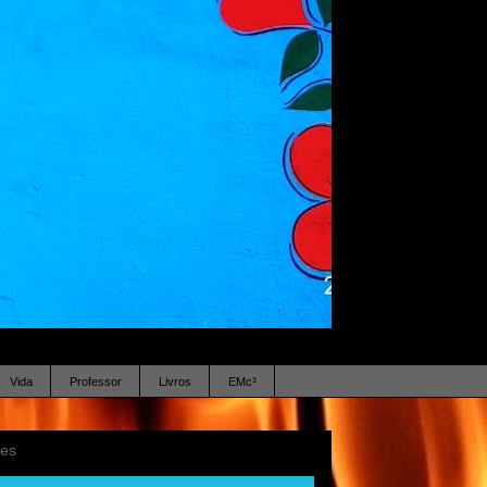
Vida
Professor
Livros
EMc³
ses