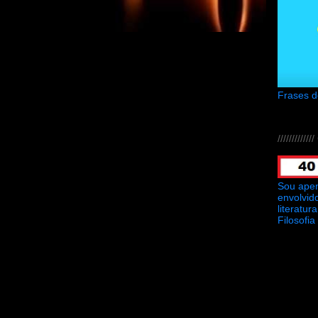
Frases 
///////////
Sou ape
envolvid
literatu
Filosofia