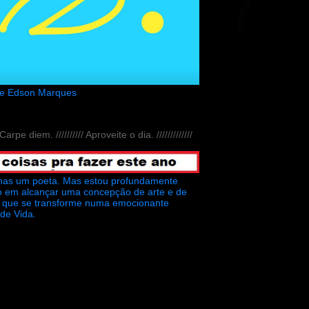
de Edson Marques
// Carpe diem. ////////// Aproveite o dia. /////////////
nas um poeta. Mas estou profundamente
o em alcançar uma concepção de arte e de
ra que se transforme numa emocionante
 de Vida.