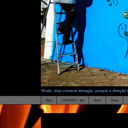
Mude, mas comece devagar, porque a direção é
Blog
CONTATO - Bio
Amor
Deus
4.3.10
minha palavra