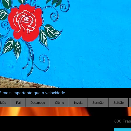
 mais importante que a velocidade.
Mãe
Pai
Desapego
Ciúme
Inveja
Sermão
Solidão
800 Fra