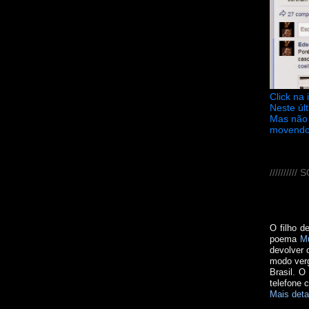
Click na
Neste úl
Mas não 
movendo
////////
O filho d
poema
M
devolver 
modo verg
Brasil. O
telefone 
Mais deta