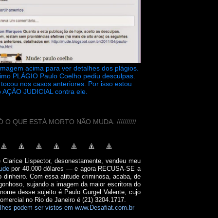
 imagem acima para ver detalhes dos plágios.
timo PLÁGIO Paulo Coelho pediu desculpas.
tocou nos casos anteriores. Por isso estou
 AÇÃO JUDICIAL contra ele.
// SÓ O QUE ESTÁ MORTO NÃO MUDA. //////////
e Clarice Lispector, desonestamente, vendeu meu
ude
por 40.000 dólares — e agora RECUSA-SE a
o dinheiro. Com essa atitude criminosa, acaba, de
onhoso, sujando a imagem da maior escritora do
 nome desse sujeito é Paulo Gurgel Valente, cujo
comercial no Rio de Janeiro é (21) 3204.1717.
lhes podem ser vistos em www.Desafiat.com.br