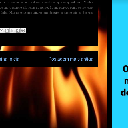
amática me impedem de dizer as verdades que eu questiono... Minhas
e agora escrevo são feitas de sonho. Eu me escrevo como se me lesse.
idas. Mas as melhores leituras que de mim se fazem são as dos teus
ina inicial
Postagem mais antiga