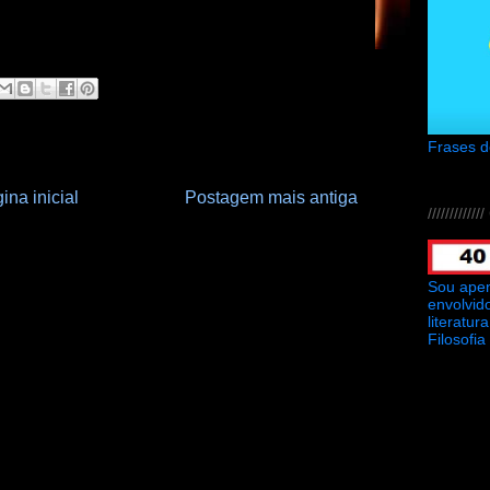
Frases 
ina inicial
Postagem mais antiga
///////////
Sou ape
envolvid
literatu
Filosofia