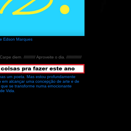
de Edson Marques
// Carpe diem. ////////// Aproveite o dia. /////////////
nas um poeta. Mas estou profundamente
o em alcançar uma concepção de arte e de
ra que se transforme numa emocionante
 de Vida.