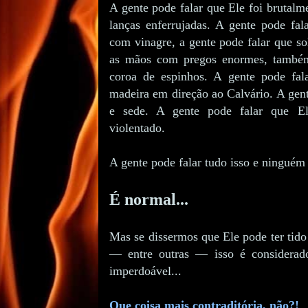
A gente pode falar que Ele foi brutalm
lanças enferrujadas. A gente pode fa
com vinagre, a gente pode falar que so
as mãos com pregos enormes, também
coroa de espinhos. A gente pode fal
madeira em direção ao Calvário. A gent
e sede. A gente pode falar que El
violentado.
A gente pode falar tudo isso e ninguém 
É normal...
Mas se dissermos que Ele pode ter tid
— entre outras — isso é considerad
imperdoável...
Que coisa mais contraditória, não?!