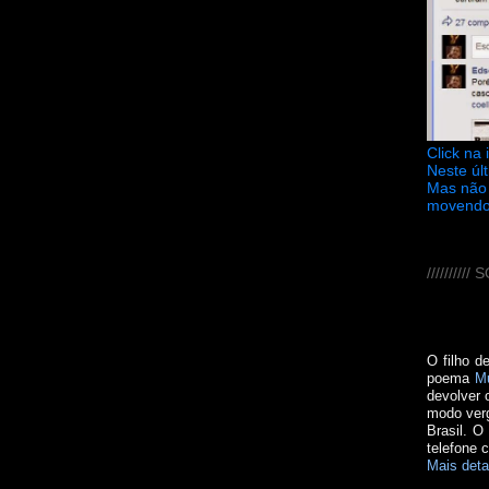
Click na
Neste úl
Mas não 
movendo
////////
O filho d
poema
M
devolver 
modo verg
Brasil. O
telefone 
Mais deta