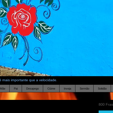
 mais importante que a velocidade.
Mãe
Pai
Desapego
Ciúme
Inveja
Sermão
Solidão
800 Fra