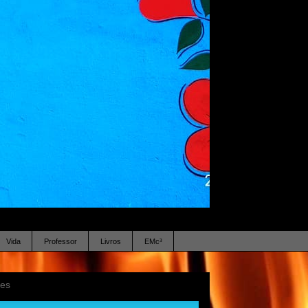
Vida
Professor
Livros
EMc³
ses