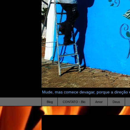
Mude, mas comece devagar, porque a direção é
Blog
CONTATO - Bio
Amor
Deus
23.5.23
Será que é mesmo normal ?