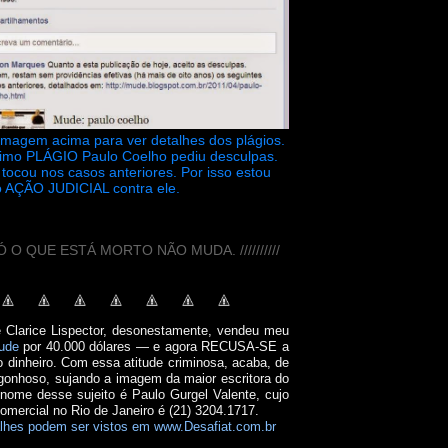
 imagem acima para ver detalhes dos plágios.
timo PLÁGIO Paulo Coelho pediu desculpas.
tocou nos casos anteriores. Por isso estou
 AÇÃO JUDICIAL contra ele.
// SÓ O QUE ESTÁ MORTO NÃO MUDA. //////////
e Clarice Lispector, desonestamente, vendeu meu
ude
por 40.000 dólares — e agora RECUSA-SE a
o dinheiro. Com essa atitude criminosa, acaba, de
onhoso, sujando a imagem da maior escritora do
 nome desse sujeito é Paulo Gurgel Valente, cujo
comercial no Rio de Janeiro é (21) 3204.1717.
lhes podem ser vistos em www.Desafiat.com.br