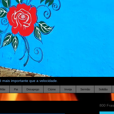
 mais importante que a velocidade.
Mãe
Pai
Desapego
Ciúme
Inveja
Sermão
Solidão
800 Fra