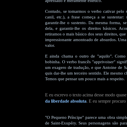
apressado e meramente estético.
Contudo, se tomarmos o verbo cativar pelo sen
canil, etc.), a frase começa a se sustenta
garantir-lhe o sustento. Da mesma forma, 
dela, e garantir-lhe os direitos básicos. Aco
retiramos o mais básico dos seus direitos, que 
impressionante amontoado de absurdos. Uma 
valor.
E ainda chama o outro de "aquilo". Como 
bobinha. O verbo francês "apprivoiser" signi
um exagero de tradução, e que Antoine de Sa
quis dar-lhe um terceiro sentido. Ele mesmo ch
Temos que pensar um pouco mais a respeito.
E eu escrevo o texto acima desse modo quase i
da liberdade absoluta
. E eu sempre procuro 
"O Pequeno Príncipe" parece uma obra simple
de Saint-Exupéry. Seus personagens são parab