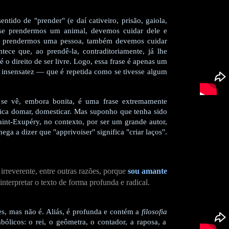
tido de "prender" (e daí cativeiro, prisão, gaiola,
r: se prendermos um animal, devemos cuidar dele e
se prendermos uma pessoa, também devemos cuidar
ntece que, ao prendê-la, contraditoriamente, já lhe
é o direito de ser livre. Logo, essa frase é apenas um
insensatez — que é repetida como se tivesse algum
se vê, embora bonita, é uma frase extremamente
fica domar, domesticar. Mas suponho que tenha sido
int-Exupéry, no contexto, por ser um grande autor,
ega a dizer que "apprivoiser" significa "criar laços".
rreverente, entre outras razões, porque
sou amante
interpretar o texto de forma profunda e radical.
s, mas não é. Aliás, é profunda e contém a
filosofia
ólicos: o rei, o geômetra, o contador, a raposa, a