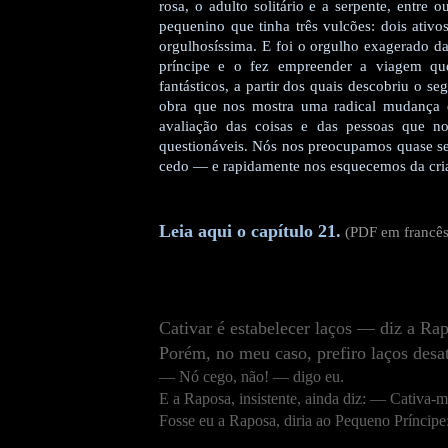
rosa, o adulto solitário e a serpente, entre
pequenino que tinha três vulcões: dois ativo
orgulhosíssima. E foi o orgulho exagerado d
príncipe e o fez empreender a viagem qu
fantásticos, a partir dos quais descobriu o s
obra que nos mostra uma radical mudança 
avaliação das coisas e das pessoas que 
questionáveis. Nós nos preocupamos quase s
cedo — e rapidamente nos esquecemos da cri
Leia aqui o capítulo 21.
(PDF em francês
Cativar é estabelecer laços — diz a Rap
Porém, no meu caso, prefiro laços desa
— Nó cego, não! — digo eu.
E a Raposa, insistente, ainda diz: — Cativa-m
Fosse eu a Raposa, diria ao Pequeno Príncip