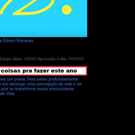
de Edson Marques
// Carpe diem. ////////// Aproveite o dia. /////////////
nas um poeta. Mas estou profundamente
o em alcançar uma concepção de arte e de
ra que se transforme numa emocionante
 de Vida.