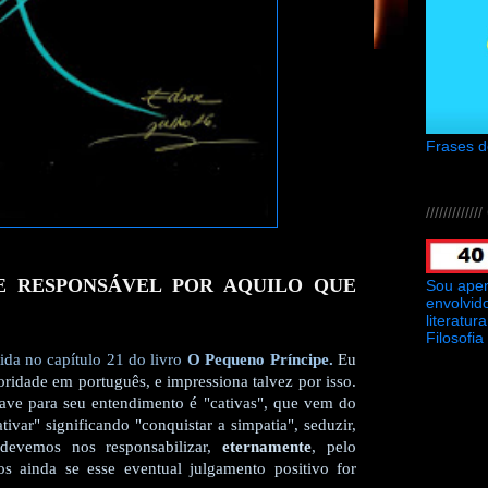
Frases 
///////////
E RESPONSÁVEL POR AQUILO QUE
Sou ape
envolvid
literatu
Filosofia
lida no capítulo 21 do livro
O Pequeno Príncipe.
Eu
ridade em português, e impressiona talvez por isso.
have para seu entendimento é "cativas", que vem do
ivar" significando "conquistar a simpatia", seduzir,
 devemos nos responsabilizar,
eternamente
, pelo
 ainda se esse eventual julgamento positivo for