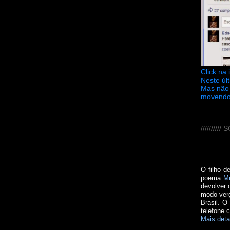
Click na
Neste úl
Mas não 
movendo
////////
O filho d
poema
M
devolver 
modo verg
Brasil. O
telefone 
Mais deta