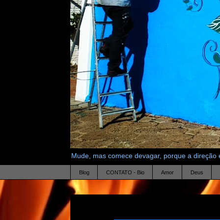
Mude, mas comece devagar, porque a direção é
Blog
CONTATO - Bio
Amor
Deus
27.8.22
O Pequeno Príncipe