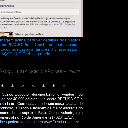
 imagem acima para ver detalhes dos plágios.
timo PLÁGIO Paulo Coelho pediu desculpas.
tocou nos casos anteriores. Por isso estou
 AÇÃO JUDICIAL contra ele.
// SÓ O QUE ESTÁ MORTO NÃO MUDA. //////////
e Clarice Lispector, desonestamente, vendeu meu
ude
por 40.000 dólares — e agora RECUSA-SE a
o dinheiro. Com essa atitude criminosa, acaba, de
onhoso, sujando a imagem da maior escritora do
 nome desse sujeito é Paulo Gurgel Valente, cujo
comercial no Rio de Janeiro é (21) 3204.1717.
lhes podem ser vistos em www.Desafiat.com.br