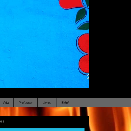
Vida
Professor
Livros
EMc³
ses