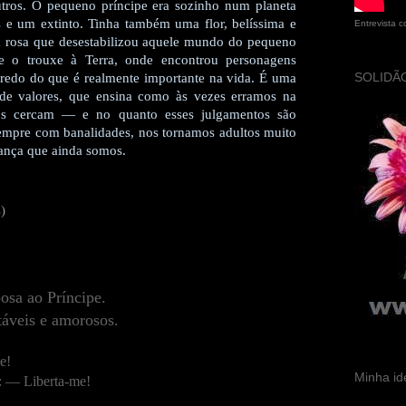
 outros. O pequeno príncipe era sozinho num planeta
s e um extinto. Tinha também uma flor, belíssima e
Entrevista 
a rosa que desestabilizou aquele mundo do pequeno
e o trouxe à Terra, onde encontrou personagens
SOLIDÃO
egredo do que é realmente importante na vida. É uma
de valores, que ensina como às vezes erramos na
nos cercam — e no quanto esses julgamentos são
empre com banalidades, nos tornamos adultos muito
ança que ainda somos.
)
osa ao Príncipe.
táveis e amorosos.
e!
Minha id
e: — Liberta-me!