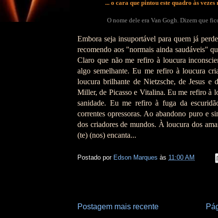
... o cara que pintou este quadro às veze
O nome dele era Van Gogh. Dizem que fico
Embora seja insuportável para quem já perdeu
recomendo aos "normais ainda saudáveis" qu
Claro que não me refiro à loucura inconscient
algo semelhante. Eu me refiro à loucura cri
loucura brilhante de Nietzsche, de Jesus e
Miller, de Picasso e Vitalina. Eu me refiro à 
sanidade. Eu me refiro à fuga da escurid
correntes opressoras. Ao abandono puro e si
dos criadores de mundos. À loucura dos amant
(te) (nos) encanta...
Postado por
Edson Marques
às
11:00 AM
Postagem mais recente
Pág