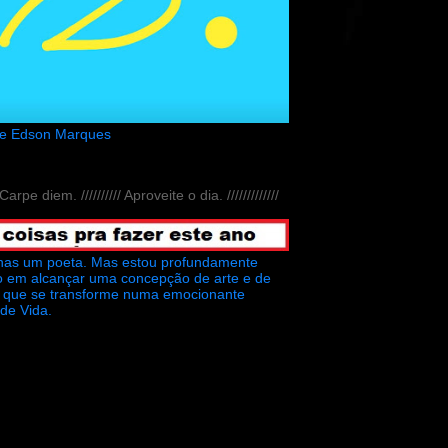
de Edson Marques
// Carpe diem. ////////// Aproveite o dia. /////////////
nas um poeta. Mas estou profundamente
o em alcançar uma concepção de arte e de
ra que se transforme numa emocionante
 de Vida.