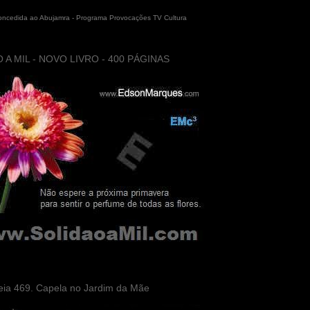
concedida ao Abujamra - Programa Provocações TV Cultura
 A MIL - NOVO LIVRO - 400 PÁGINAS
eia 469. Capela no Jardim da Mãe