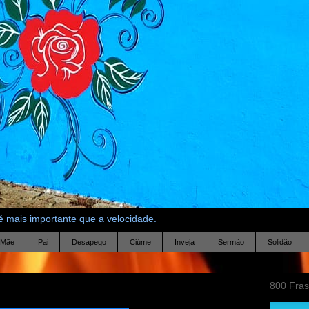
 mais importante que a velocidade.
Mãe
Pai
Desapego
Ciúme
Inveja
Sermão
Solidão
800 Fra