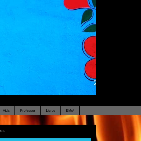
Vida
Professor
Livros
EMc³
ses