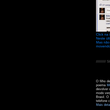
Click na
Neste úl
Mas não 
movendo
////////
O filho d
poema
M
devolver 
modo verg
Brasil. O
telefone 
Mais deta