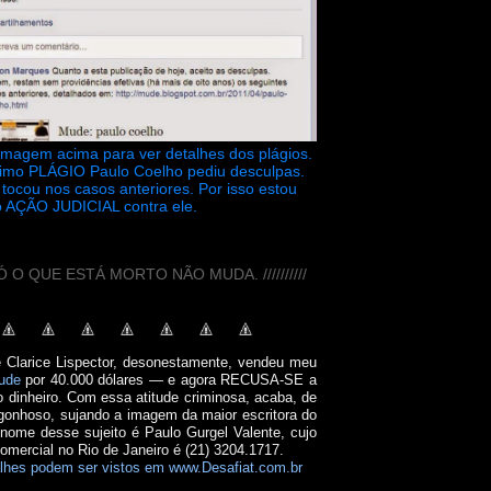
 imagem acima para ver detalhes dos plágios.
timo PLÁGIO Paulo Coelho pediu desculpas.
tocou nos casos anteriores. Por isso estou
 AÇÃO JUDICIAL contra ele.
// SÓ O QUE ESTÁ MORTO NÃO MUDA. //////////
e Clarice Lispector, desonestamente, vendeu meu
ude
por 40.000 dólares — e agora RECUSA-SE a
o dinheiro. Com essa atitude criminosa, acaba, de
onhoso, sujando a imagem da maior escritora do
 nome desse sujeito é Paulo Gurgel Valente, cujo
comercial no Rio de Janeiro é (21) 3204.1717.
lhes podem ser vistos em www.Desafiat.com.br