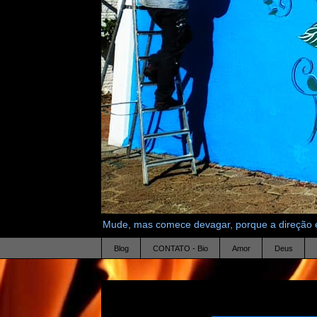
Mude, mas comece devagar, porque a direção é
Blog
CONTATO - Bio
Amor
Deus
29.4.11
Van Gogh - Louco ou Gênio