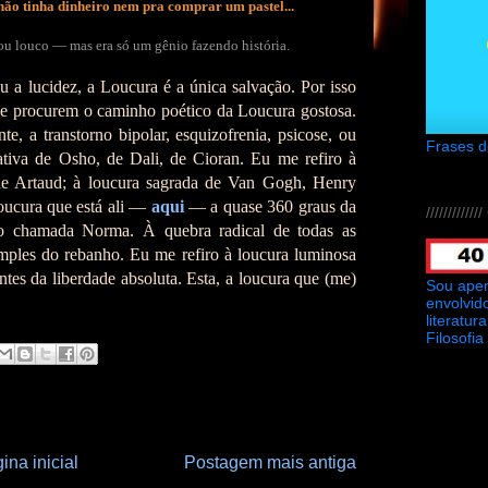
s não tinha dinheiro nem pra comprar um pastel...
u louco — mas era só um gênio fazendo história.
 a lucidez, a Loucura é a única salvação. Por isso
e procurem o caminho poético da Loucura gostosa.
e, a transtorno bipolar, esquizofrenia, psicose, ou
Frases 
ativa de Osho, de Dali, de Cioran. Eu me refiro à
 de Artaud; à loucura sagrada de Van Gogh, Henry
loucura que está ali —
aqui
— a quase 360 graus da
///////////
ão chamada Norma. À quebra radical de todas as
mples do rebanho. Eu me refiro à loucura luminosa
es da liberdade absoluta. Esta, a loucura que (me)
Sou ape
envolvid
literatu
Filosofia
ina inicial
Postagem mais antiga