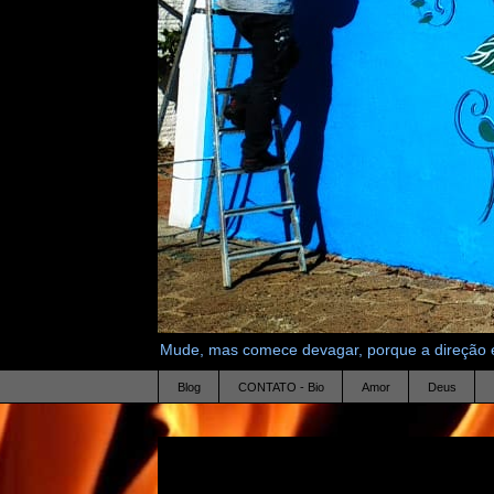
Mude, mas comece devagar, porque a direção é
Blog
CONTATO - Bio
Amor
Deus
18.10.07
Questiono minhas convicções