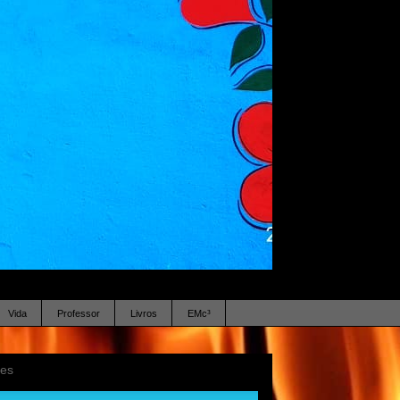
Vida
Professor
Livros
EMc³
ses