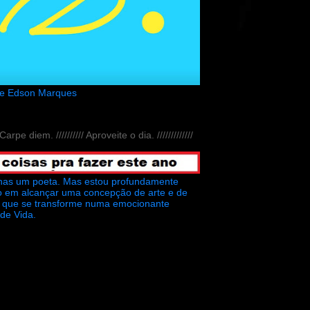
de Edson Marques
// Carpe diem. ////////// Aproveite o dia. /////////////
nas um poeta. Mas estou profundamente
o em alcançar uma concepção de arte e de
ra que se transforme numa emocionante
 de Vida.