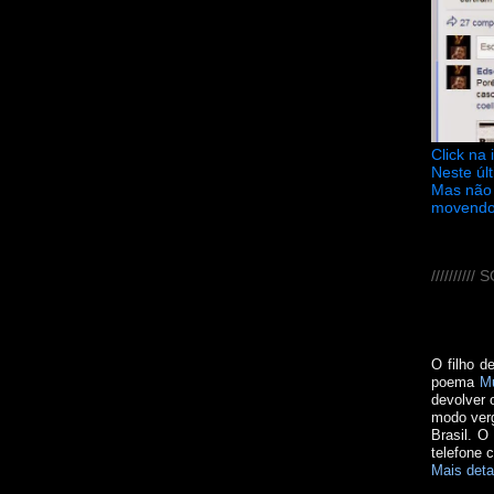
Click na
Neste úl
Mas não 
movendo
////////
O filho d
poema
M
devolver 
modo verg
Brasil. O
telefone 
Mais deta