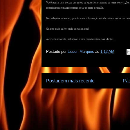
Você pensa que nesses assuntos eu questiono apenas as
tuas
convicções?
especialmente quando pareço estar coberto de razão.
Nas relações humanas, quanto mais informação válida se tiver sobre um deter
Quanto mais culto, mais questionante!
A certeza absoluta inabalável é uma característica dos idiotas.
Postado por
Edson Marques
às
1:12 AM
Postagem mais recente
Pág