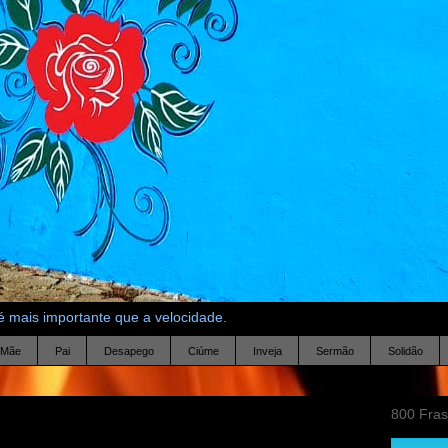
 mais importante que a velocidade.
Mãe
Pai
Desapego
Ciúme
Inveja
Sermão
Solidão
800 Fra