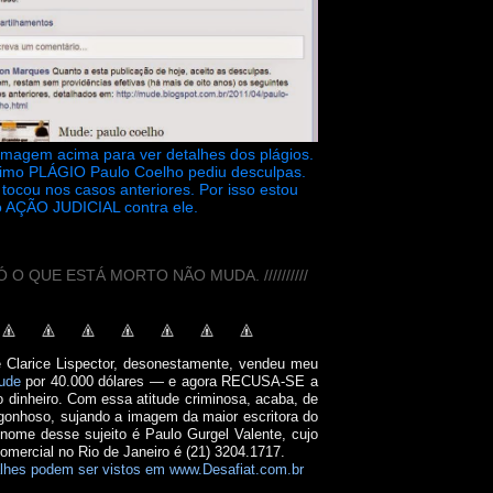
 imagem acima para ver detalhes dos plágios.
timo PLÁGIO Paulo Coelho pediu desculpas.
tocou nos casos anteriores. Por isso estou
 AÇÃO JUDICIAL contra ele.
// SÓ O QUE ESTÁ MORTO NÃO MUDA. //////////
e Clarice Lispector, desonestamente, vendeu meu
ude
por 40.000 dólares — e agora RECUSA-SE a
o dinheiro. Com essa atitude criminosa, acaba, de
onhoso, sujando a imagem da maior escritora do
 nome desse sujeito é Paulo Gurgel Valente, cujo
comercial no Rio de Janeiro é (21) 3204.1717.
lhes podem ser vistos em www.Desafiat.com.br