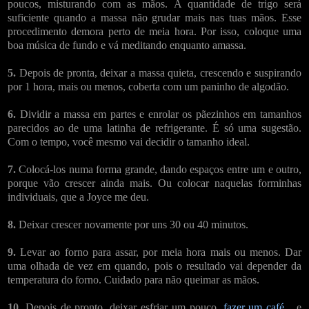
poucos, misturando com as mãos. A quantidade de trigo será
suficiente quando a massa não grudar mais nas tuas mãos. Esse
procedimento demora perto de meia hora. Por isso, coloque uma
boa música de fundo e vá meditando enquanto amassa.
5.
Depois de pronta, deixar a massa quieta, crescendo e suspirando
por 1 hora, mais ou menos, coberta com um paninho de algodão.
6.
Dividir a massa em partes e enrolar os pãezinhos em tamanhos
parecidos ao de uma latinha de refrigerante. É só uma sugestão.
Com o tempo, você mesmo vai decidir o tamanho ideal.
7.
Colocá-los numa forma grande, dando espaços entre um e outro,
porque vão crescer ainda mais. Ou colocar naquelas forminhas
individuais, que a Joyce me deu.
8.
Deixar crescer novamente por uns 30 ou 40 minutos.
9.
Levar ao forno para assar, por meia hora mais ou menos. Dar
uma olhada de vez em quando, pois o resultado vai depender da
temperatura do forno. Cuidado para não queimar as mãos.
10.
Depois de pronto, deixar esfriar um pouco,
fazer um café...
e