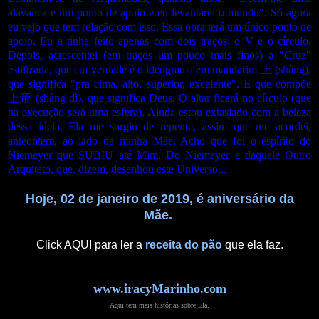
alavanca e um ponto de apoio e eu levantarei o mundo". Só agora
eu vejo que tem relação com isso. Essa obra terá um único ponto de
apoio. Eu a tinha feito apenas com dois traços: o V e o círculo.
Depois, acrescentei (em traços um pouco mais finos) a "Cruz"
estilizada, que em verdade é o ideograma em mandarim 上 (shàng),
que significa "pra cima, alto, superior, excelente". E que compõe
上帝 (shàng dì), que significa Deus. O altar ficará no círculo (que
na execução será uma esfera). Ainda estou extasiado com a beleza
dessa ideia. Ela me surgiu de repente, assim que me acordei,
anteontem, ao lado da minha Mãe. Acho que foi o espírito do
Niemeyer que SUBIU até Mim. Do Niemeyer e daquele Outro
Arquiteto, que, dizem, desenhou este Universo...
Hoje, 02 de janeiro de 2019, é aniversário da
Mãe.
Click AQUI para ler a
receita do pão
que ela faz.
www.iracyMarinho.com
Aqui tem mais histórias sobre Ela.