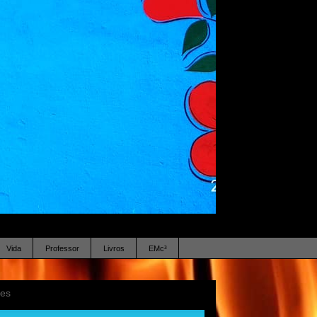
Vida
Professor
Livros
EMc³
ses