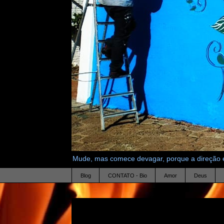
Mude, mas comece devagar, porque a direção é
Blog
CONTATO - Bio
Amor
Deus
14.1.23
Sonho da Mãe