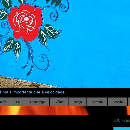
 mais importante que a velocidade.
Mãe
Pai
Desapego
Ciúme
Inveja
Sermão
Solidão
800 Fra