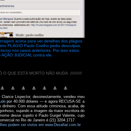
 imagem acima para ver detalhes dos plágios.
timo PLÁGIO Paulo Coelho pediu desculpas.
tocou nos casos anteriores. Por isso estou
 AÇÃO JUDICIAL contra ele.
// SÓ O QUE ESTÁ MORTO NÃO MUDA. //////////
e Clarice Lispector, desonestamente, vendeu meu
ude
por 40.000 dólares — e agora RECUSA-SE a
o dinheiro. Com essa atitude criminosa, acaba, de
onhoso, sujando a imagem da maior escritora do
 nome desse sujeito é Paulo Gurgel Valente, cujo
comercial no Rio de Janeiro é (21) 3204.1717.
lhes podem ser vistos em www.Desafiat.com.br