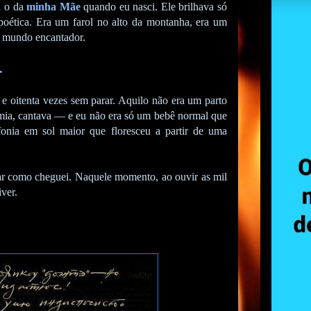
i o da
minha Mãe
quando eu nasci. Ele brilhava só
poética. Era um farol no alto da montanha, era um
te mundo encantador.
.
 e oitenta vezes sem parar. Aquilo não era um parto
emia, cantava — e eu não era só um bebê normal que
nia em sol maior que floresceu a partir de uma
ar como cheguei. Naquele momento, ao ouvir as mil
iver.