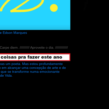
de Edson Marques
// Carpe diem. ////////// Aproveite o dia. /////////////
nas um poeta. Mas estou profundamente
o em alcançar uma concepção de arte e de
ra que se transforme numa emocionante
 de Vida.