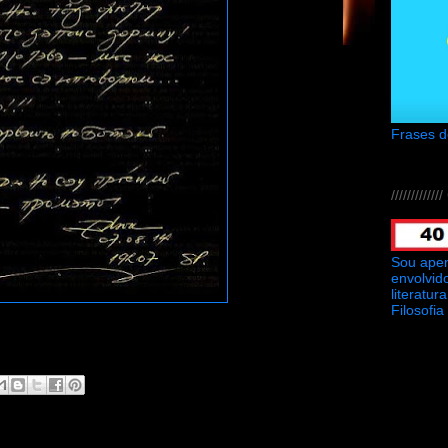
Frases 
///////////
Sou ape
envolvid
literatu
Filosofia