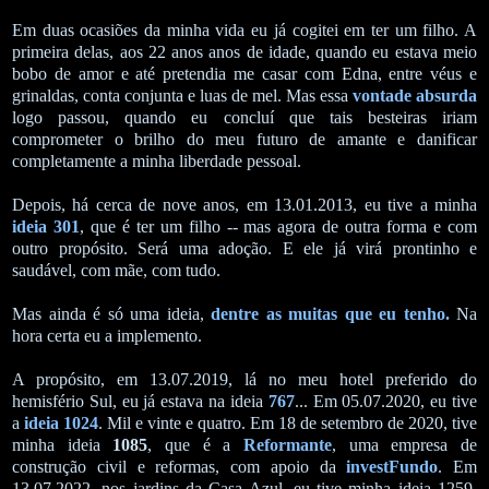
Em duas ocasiões da minha vida eu já cogitei em ter um filho. A
primeira delas, aos 22 anos anos de idade, quando eu estava meio
bobo de amor e até pretendia me casar com Edna, entre véus e
grinaldas, conta conjunta e luas de mel. Mas essa
vontade absurda
logo passou, quando eu concluí que tais besteiras iriam
comprometer o brilho do meu futuro de amante e danificar
completamente a minha liberdade pessoal.
Depois, há cerca de nove anos, em 13.01.2013, eu tive a minha
ideia 301
, que é ter um filho -- mas agora de outra forma e com
outro propósito. Será uma adoção. E ele já virá prontinho e
saudável, com mãe, com tudo.
Mas ainda é só uma ideia,
dentre as muitas que eu tenho.
Na
hora certa eu a implemento.
A propósito, em 13.07.2019, lá no meu hotel preferido do
hemisfério Sul, eu já estava na ideia
767
... Em 05.07.2020, eu tive
a
ideia 1024
. Mil e vinte e quatro. Em 18 de setembro de 2020, tive
minha ideia
1085
, que é a
Reformante
, uma empresa de
construção civil e reformas, com apoio da
investFundo
. Em
13.07.2022, nos jardins da Casa Azul, eu tive minha ideia 1259,