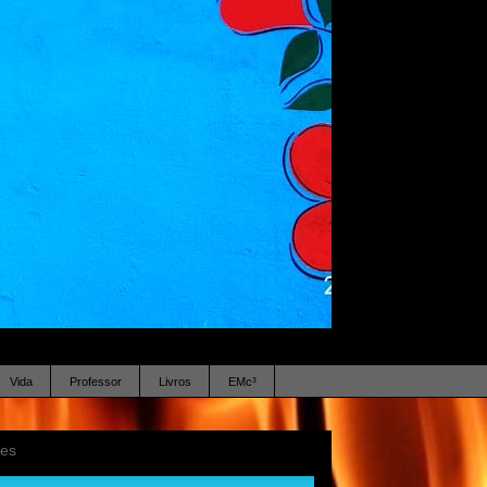
Vida
Professor
Livros
EMc³
ses