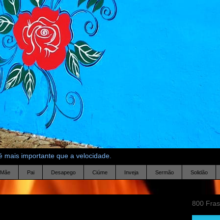
 mais importante que a velocidade.
Mãe
Pai
Desapego
Ciúme
Inveja
Sermão
Solidão
800 Fra