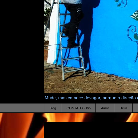
Mude, mas comece devagar, porque a direção é
Blog
CONTATO - Bio
Amor
Deus
27.9.20
ideia 1099