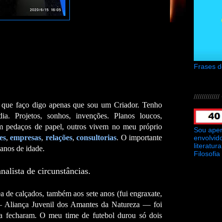
Frases 
///////////
que faço digo apenas que sou um Criador. Tenho
dia. Projetos, sonhos, invenções. Planos loucos,
em pedaços de papel, outros vivem no meu próprio
Sou ape
es
,
empresas
,
relações
,
consultorias
. O importante
envolvid
literatu
 anos de idade.
Filosofia
alista de circunstâncias.
 de calçados, também aos sete anos (fui engraxate,
— Aliança Juvenil dos Amantes da Natureza — foi
e a fecharam. O meu time de futebol durou só dois