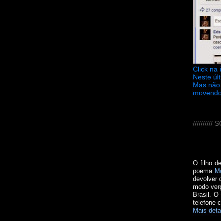
Click na
Neste úl
Mas não 
movendo
////////
O filho d
poema
M
devolver 
modo verg
Brasil. O
telefone 
Mais deta