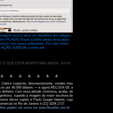
 imagem acima para ver detalhes dos plágios.
timo PLÁGIO Paulo Coelho pediu desculpas.
tocou nos casos anteriores. Por isso estou
 AÇÃO JUDICIAL contra ele.
// SÓ O QUE ESTÁ MORTO NÃO MUDA. //////////
e Clarice Lispector, desonestamente, vendeu meu
ude
por 40.000 dólares — e agora RECUSA-SE a
o dinheiro. Com essa atitude criminosa, acaba, de
onhoso, sujando a imagem da maior escritora do
 nome desse sujeito é Paulo Gurgel Valente, cujo
comercial no Rio de Janeiro é (21) 3204.1717.
lhes podem ser vistos em www.Desafiat.com.br