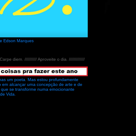
de Edson Marques
// Carpe diem. ////////// Aproveite o dia. /////////////
nas um poeta. Mas estou profundamente
o em alcançar uma concepção de arte e de
ra que se transforme numa emocionante
 de Vida.