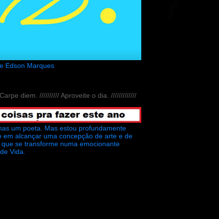
de Edson Marques
// Carpe diem. ////////// Aproveite o dia. /////////////
nas um poeta. Mas estou profundamente
o em alcançar uma concepção de arte e de
ra que se transforme numa emocionante
 de Vida.