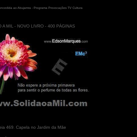
concedida ao Abujamra - Programa Provocações TV Cultura
 A MIL - NOVO LIVRO - 400 PÁGINAS
eia 469. Capela no Jardim da Mãe