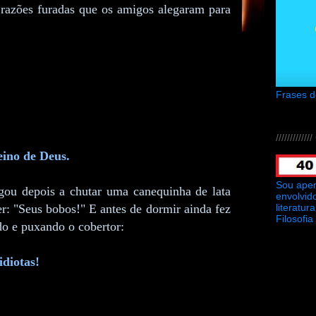
 razões furadas que os amigos alegaram para
Frases 
///////////
ino de Deus.
Sou ape
gou depois a chutar uma canequinha de lata
envolvid
literatu
er: "Seus bobos!" E antes de dormir ainda fez
Filosofia
do e puxando o cobertor:
diotas!