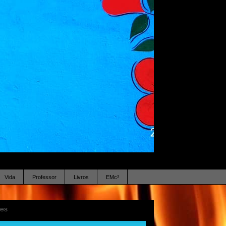
Vida
Professor
Livros
EMc³
ses