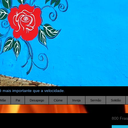
 mais importante que a velocidade.
Mãe
Pai
Desapego
Ciúme
Inveja
Sermão
Solidão
800 Fra