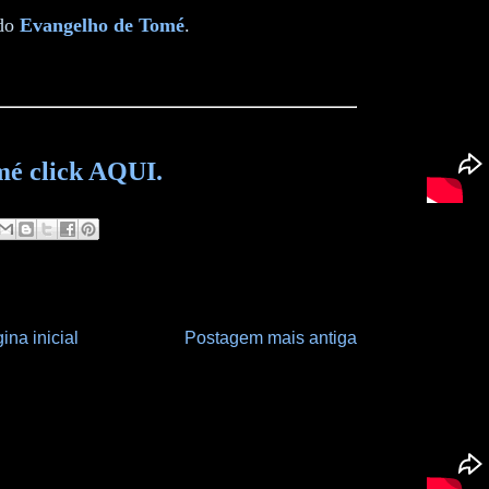
do
Evangelho de Tomé
.
mé click AQUI.
ina inicial
Postagem mais antiga