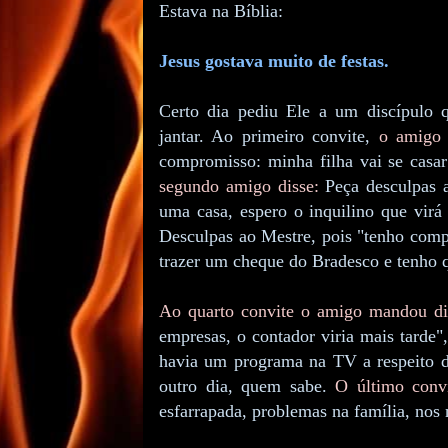
Estava na Bíblia:
Jesus gostava muito de festas.
Certo dia pediu Ele a um discípulo 
jantar. Ao primeiro convite,
o amigo 
compromisso: minha filha vai se casa
segundo amigo disse:
Peça desculpas a
uma casa, espero o inquilino que vir
Desculpas ao Mestre, pois "tenho comp
trazer um cheque do Bradesco e tenho qu
Ao quarto convite o amigo mandou di
empresas, o contador viria mais tarde"
havia um programa na TV a respeito da
outro dia, quem sabe.
O último conv
esfarrapada, problemas na família, nos 