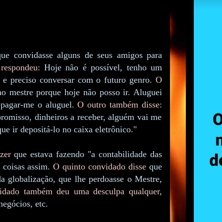
que convidasse alguns de seus amigos para
respondeu:
Hoje não é possível, tenho um
r e preciso conversar com o futuro genro.
O
o mestre porque hoje não posso ir. Aluguei
á pagar-me o aluguel.
O outro também disse:
romisso, dinheiros a receber, alguém vai me
e ir depositá-lo no caixa eletrônico."
zer
que estava fazendo "a contabilidade das
, coisas assim.
O quinto convidado disse
que
 globalização, que lhe perdoasse o Mestre,
idado também deu uma desculpa qualquer
,
negócios, etc.