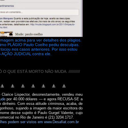
 imagem acima para ver detalhes dos plágios.
timo PLÁGIO Paulo Coelho pediu desculpas.
tocou nos casos anteriores. Por isso estou
 AÇÃO JUDICIAL contra ele.
// SÓ O QUE ESTÁ MORTO NÃO MUDA. //////////
e Clarice Lispector, desonestamente, vendeu meu
ude
por 40.000 dólares — e agora RECUSA-SE a
o dinheiro. Com essa atitude criminosa, acaba, de
onhoso, sujando a imagem da maior escritora do
 nome desse sujeito é Paulo Gurgel Valente, cujo
comercial no Rio de Janeiro é (21) 3204.1717.
lhes podem ser vistos em www.Desafiat.com.br