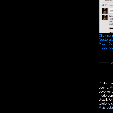
Click na
Neste úl
Mas não 
movendo
////////
O filho d
poema
M
devolver 
modo verg
Brasil. O
telefone 
Mais deta