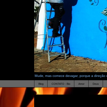
Mude, mas comece devagar, porque a direção é
Blog
CONTATO - Bio
Amor
Deus
15.10.23
Evangelho de Tomé 64