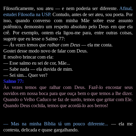
Filosoficamente, sou ateu — e nem poderia ser diferente.
Afinal,
estudei Filosofia na USP.
Contudo, antes de ser ateu, sou poeta. Por
isso, quando converso com minha Mãe sobre esse assunto
polêmico, demonstro um respeito absoluto pelo Deus em que ela
crê. Por exemplo, ontem ela ligou-me para, entre outras coisas,
sugerir que eu lesse o Salmo 77:
—
Às vezes temos que ralhar com Deus
— ela me conta.
Gostei desse modo novo de falar com Deus.
E resolvo brincar com ela:
— Esse salmo eu sei de cor, Mãe...
— Sabe nada — ela duvida de mim.
— Sei sim... Quer ver?
Salmo 77:
Às vezes temos que ralhar com Deus. Fazê-lo encostar seus
ouvidos em nossa boca para que ouça bem o que temos a lhe dizer.
Quando o Velho Caduco se faz de surdo, temos que gritar com Ele.
Quando Deus cochila, temos que acordá-lo aos berros!
— Mas na minha Bíblia tá um pouco diferente...
— ela me
contesta, delicada e quase gargalhando.