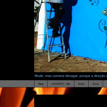
Mude, mas comece devagar, porque a direção é
Blog
CONTATO - Bio
Amor
Deus
2.2.22
Jupiter, meu Pai