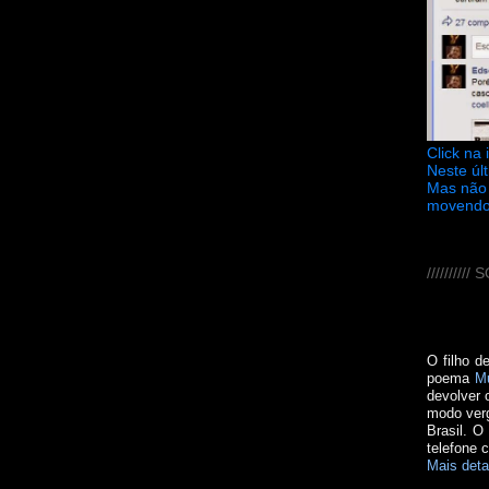
Click na
Neste úl
Mas não 
movendo
////////
O filho d
poema
M
devolver 
modo verg
Brasil. O
telefone 
Mais deta