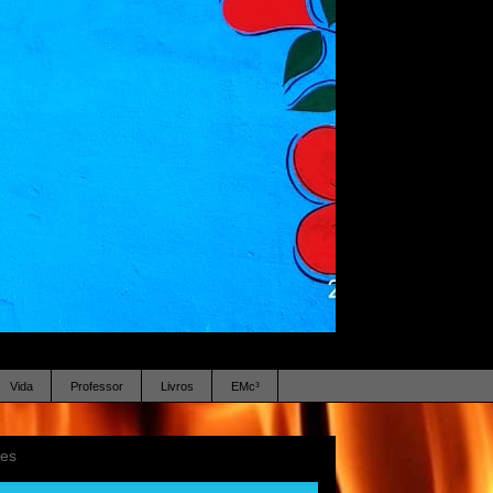
Vida
Professor
Livros
EMc³
ses