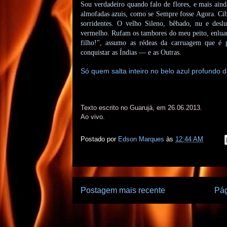
Sou verdadeiro quando falo de flores, e mais ain
almofadas azuis, como se Sempre fosse Agora. Ci
sorridentes. O velho Sileno, bêbado, nu e des
vermelho. Rufam os tambores do meu peito, enluar
filho!", assumo as rédeas da carruagem que é p
conquistar as Índias — e as Outras.
Só quem salta inteiro no belo azul profundo 
Texto escrito no Guarujá, em 26.06.2013.
Ao vivo.
Postado por
Edson Marques
às
12:44 AM
Postagem mais recente
Pág