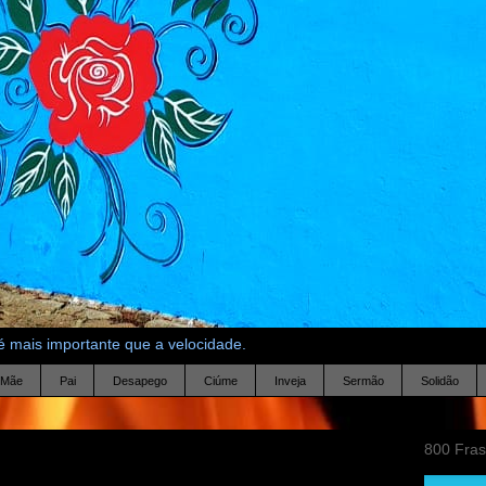
 mais importante que a velocidade.
Mãe
Pai
Desapego
Ciúme
Inveja
Sermão
Solidão
800 Fra