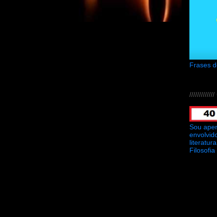
Frases 
///////////
Sou ape
envolvid
literatu
Filosofia