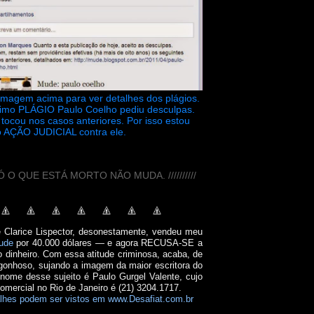
 imagem acima para ver detalhes dos plágios.
timo PLÁGIO Paulo Coelho pediu desculpas.
tocou nos casos anteriores. Por isso estou
 AÇÃO JUDICIAL contra ele.
// SÓ O QUE ESTÁ MORTO NÃO MUDA. //////////
e Clarice Lispector, desonestamente, vendeu meu
ude
por 40.000 dólares — e agora RECUSA-SE a
o dinheiro. Com essa atitude criminosa, acaba, de
onhoso, sujando a imagem da maior escritora do
 nome desse sujeito é Paulo Gurgel Valente, cujo
comercial no Rio de Janeiro é (21) 3204.1717.
lhes podem ser vistos em www.Desafiat.com.br