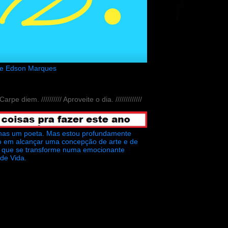
de Edson Marques
// Carpe diem. ////////// Aproveite o dia. /////////////
nas um poeta. Mas estou profundamente
o em alcançar uma concepção de arte e de
ra que se transforme numa emocionante
 de Vida.