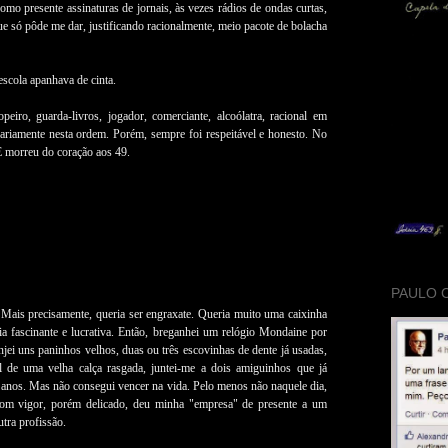
mo presente assinaturas de jornais, às vezes rádios de ondas curtas,
e só pôde me dar, justificando racionalmente, meio pacote de bolacha
scola apanhava de cinta.
peiro, guarda-livros, jogador, comerciante, alcoólatra, racional em
ariamente nesta ordem. Porém, sempre foi respeitável e honesto. No
E morreu do coração aos 49.
PAULO 
Mais precisamente, queria ser engraxate. Queria muito uma caixinha
ia fascinante e lucrativa. Então, breganhei um relógio Mondaine por
njei uns paninhos velhos, duas ou três escovinhas de dente já usadas,
l de uma velha calça rasgada, juntei-me a dois amiguinhos que já
 anos. Mas não consegui vencer na vida. Pelo menos não naquele dia,
om vigor, porém delicado, deu minha "empresa" de presente a um
tra profissão.