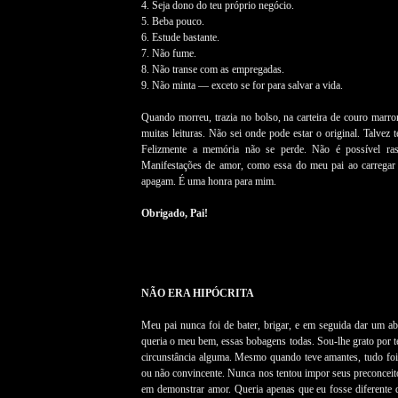
4. Seja dono do teu próprio negócio.
5. Beba pouco.
6. Estude bastante.
7. Não fume.
8. Não transe com as empregadas.
9. Não minta — exceto se for para salvar a vida.
Quando morreu, trazia no bolso, na carteira de couro marro
muitas leituras. Não sei onde pode estar o original. Talvez
Felizmente a memória não se perde. Não é possível ras
Manifestações de amor, como essa do meu pai ao carregar
apagam. É uma honra para mim.
Obrigado, Pai!
NÃO ERA HIPÓCRITA
Meu pai nunca foi de bater, brigar, e em seguida dar um a
queria o meu bem, essas bobagens todas. Sou-lhe grato por te
circunstância alguma. Mesmo quando teve amantes, tudo foi à
ou não convincente. Nunca nos tentou impor seus preconceit
em demonstrar amor. Queria apenas que eu fosse diferente 