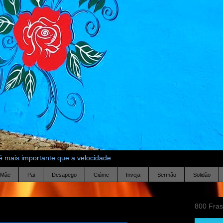
 mais importante que a velocidade.
Mãe
Pai
Desapego
Ciúme
Inveja
Sermão
Solidão
800 Fra