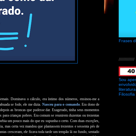
Frases 
///////////
Sou ape
envolvid
literatu
Filosofia
 demais. Dominava o cálculo, era íntimo dos números, ensinou-me a
abuada se fode, ele me dizia.
Nasceu para o comando
. Era dono de
 depois as broncas que pudesse dar. Exagerado, tinha seus momentos
s para crianças pobres. Era comum se reunirem duzentas ou trezentas
 bebia um pouco mais do que eu supunha o certo. Com duas exceções,
ia, mas certa vez mandou que plantassem trezentos e sessenta pés de
antas cresceram, ele ficava toda tarde um tempão lá no fundo, sentado