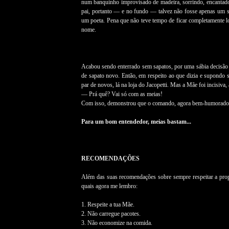
num banquinho improvisado de madeira, sorrindo, encantad
pai, portanto — e no fundo — talvez não fosse apenas um si
um poeta. Pena que não teve tempo de ficar completamente l
nome.
Acabou sendo enterrado sem sapatos, por uma sábia decisã
de sapato novo. Então, em respeito ao que dizia e supondo 
par de novos, lá na loja do Jacopetti. Mas a Mãe foi incisiva,
— Prá quê? Vai só com as meias!
Com isso, demonstrou que o comando, agora bem-humorado, p
Para um bom entendedor, meias bastam...
RECOMENDAÇÕES
Além das suas recomendações sobre sempre respeitar a prop
quais agora me lembro:
1. Respeite a tua Mãe.
2. Não carregue pacotes.
3. Não economize na comida.