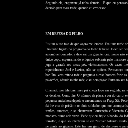
Segundo ele, engraxate já tinha demais... E que eu pensas
decisão para mais tarde, quando eu crescesse.
EM DEFESA DO FILHO
Eis um outro fato de que agora me lembro. Era uma tarde de 
Um rádio ligado no programa do Hélio Ribeiro. Devo ter do
automóvel dourado, e dele sai um gigante, cujo nome não
único copo, esparramando o líquido sobrante pelo mármore 
joga a garrafa aos meus pés, violentamente. Os cacos m
especialmente Joel e Lazico, não se opõem. Permaneço 
barulho, vem minha mãe e pergunta a esse homem forte as r
palavrões, ofende minha mãe, e sai sem pagar. Entra no seu 
Chamado por telefone, meu pai chega logo em seguida, na via
os detalhes. Conto-lhe. O número da placa, a cor do carro, e
pequena, meia hora depois o encontramos na Praça São Pedr
dá-lhe voz de prisão e os dois soldados que nos acompan
irmãos, enormes, e se chamavam Lourenção e Vicentão Ca
monstro numa cela vazia. Pede que eu fique olhando, do lado
ferrolho, e que só interfiram se ele “estiver batendo mu
pergunta ao gigante. Este faz um gesto de desprezo e pare