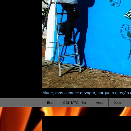
Mude, mas comece devagar, porque a direção é
Blog
CONTATO - Bio
Amor
Deus
28.1.21
Meu Pai - minha Mãe