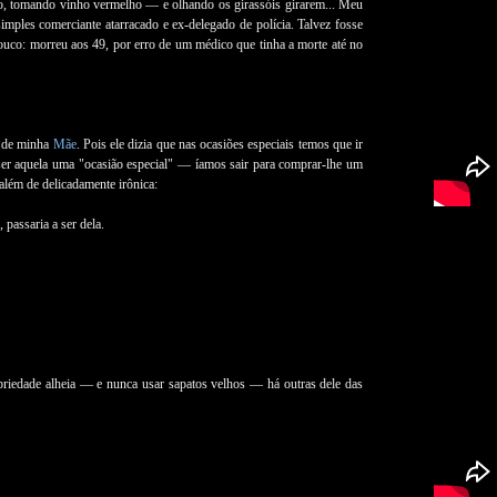
o, tomando vinho vermelho — e olhando os girassóis girarem... Meu
mples comerciante atarracado e ex-delegado de polícia. Talvez fosse
ouco: morreu aos 49, por erro de um médico que tinha a morte até no
o de minha
Mãe
. Pois ele dizia que nas ocasiões especiais temos que ir
ser aquela uma "ocasião especial" — íamos sair para comprar-lhe um
 além de delicadamente irônica:
assaria a ser dela.
riedade alheia — e nunca usar sapatos velhos — há outras dele das