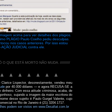
 imagem acima para ver detalhes dos plágios.
timo PLÁGIO Paulo Coelho pediu desculpas.
tocou nos casos anteriores. Por isso estou
 AÇÃO JUDICIAL contra ele.
// SÓ O QUE ESTÁ MORTO NÃO MUDA. //////////
e Clarice Lispector, desonestamente, vendeu meu
ude
por 40.000 dólares — e agora RECUSA-SE a
o dinheiro. Com essa atitude criminosa, acaba, de
onhoso, sujando a imagem da maior escritora do
 nome desse sujeito é Paulo Gurgel Valente, cujo
comercial no Rio de Janeiro é (21) 3204.1717.
lhes podem ser vistos em www.Desafiat.com.br