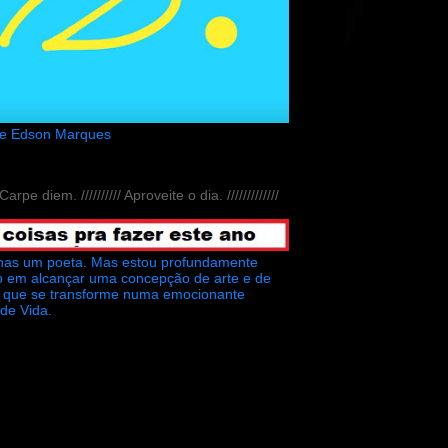
de Edson Marques
// Carpe diem. ////////// Aproveite o dia. /////////////
nas um poeta. Mas estou profundamente
o em alcançar uma concepção de arte e de
ra que se transforme numa emocionante
 de Vida.