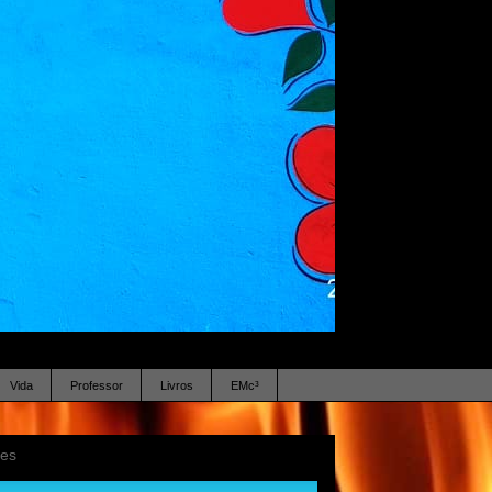
Vida
Professor
Livros
EMc³
ses