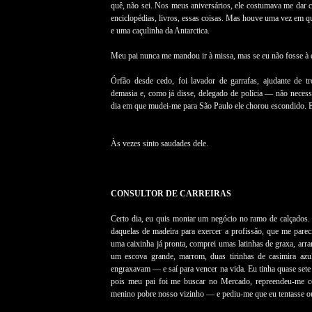
quê, não sei. Nos meus aniversários, ele costumava me dar co
enciclopédias, livros, essas coisas. Mas houve uma vez em qu
e uma caçulinha da Antarctica.
Meu pai nunca me mandou ir à missa, mas se eu não fosse à e
Órfão desde cedo, foi lavador de garrafas, ajudante de tro
demasia e, como já disse, delegado de polícia — não necess
dia em que mudei-me para São Paulo ele chorou escondido. 
Às vezes sinto saudades dele.
CONSULTOR DE CARREIRAS
Certo dia, eu quis montar um negócio no ramo de calçados. 
daquelas de madeira para exercer a profissão, que me parec
uma caixinha já pronta, comprei umas latinhas de graxa, arra
um escova grande, marrom, duas tirinhas de casimira azu
engraxavam — e saí para vencer na vida. Eu tinha quase sete
pois meu pai foi me buscar no Mercado, repreendeu-me c
menino pobre nosso vizinho — e pediu-me que eu tentasse ou