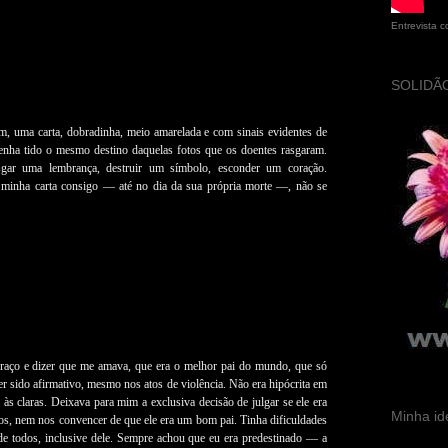
Entrevista 
SOLIDÃO
m, uma carta, dobradinha, meio amarelada e com sinais evidentes de
 tenha tido o mesmo destino daquelas fotos que os doentes rasgaram.
gar uma lembrança, destruir um símbolo, esconder um coração.
 minha carta consigo — até no dia da sua própria morte —, não se
braço e dizer que me amava, que era o melhor pai do mundo, que só
r sido afirmativo, mesmo nos atos de violência. Não era hipócrita em
s claras. Deixava para mim a exclusiva decisão de julgar se ele era
Minha id
os, nem nos convencer de que ele era um bom pai. Tinha dificuldades
de todos, inclusive dele. Sempre achou que eu era predestinado — a