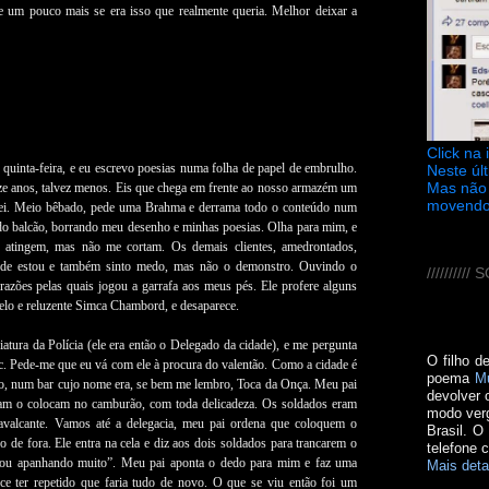
se um pouco mais se era isso que realmente queria. Melhor deixar a
Click na
quinta-feira, e eu escrevo poesias numa folha de papel de embrulho.
Neste úl
Mas não 
ze anos, talvez menos. Eis que chega em frente ao nosso armazém um
movendo
 sei. Meio bêbado, pede uma Brahma e derrama todo o conteúdo num
do balcão, borrando meu desenho e minhas poesias. Olha para mim, e
e atingem, mas não me cortam. Os demais clientes, amedrontados,
onde estou e também sinto medo, mas não o demonstro. Ouvindo o
////////
azões pelas quais jogou a garrafa aos meus pés. Ele profere alguns
belo e reluzente Simca Chambord, e desaparece.
tura da Polícia (ele era então o Delegado da cidade), e me pergunta
O filho d
tc. Pede-me que eu vá com ele à procura do valentão. Como a cidade é
poema
M
o, num bar cujo nome era, se bem me lembro, Toca da Onça. Meu pai
devolver 
ham o colocam no camburão, com toda delicadeza. Os soldados eram
modo verg
valcante. Vamos até a delegacia, meu pai ordena que coloquem o
Brasil. O
 de fora. Ele entra na cela e diz aos dois soldados para trancarem o
telefone 
ito ou apanhando muito”. Meu pai aponta o dedo para mim e faz uma
Mais deta
ce ter repetido que faria tudo de novo. O que se viu então foi um