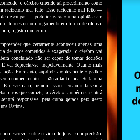
 cometido, o cérebro entende tal procedimento como
raciocínio mal feito. Esse raciocínio mal feito —
o de desculpas — pode ter gerado uma opinião sem
, ou até mesmo um julgamento em forma de ofensa.
tido, registra que errou.
compreender que certamente aconteceu apenas uma
ia de erros cometidos é exagerada, o cérebro vai
abará concluindo não ser capaz de tomar decisões
. E vai depreciar-se, inapelavelmente. Quanto mais
ciação. Entretanto, suprimir simplesmente o pedido
 seu reconhecimento — não adianta nada. Seria uma
 E nesse caso, agindo assim, tentando falsear a
elos erros que comete, o cérebro também se sentirá
 sentirá responsável pela culpa gerada pelo gesto
 uma lástima.
endo escrever sobre o vício de julgar sem precisão.