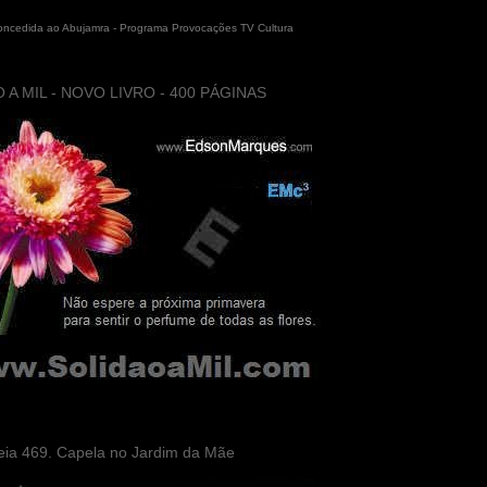
concedida ao Abujamra - Programa Provocações TV Cultura
 A MIL - NOVO LIVRO - 400 PÁGINAS
eia 469. Capela no Jardim da Mãe