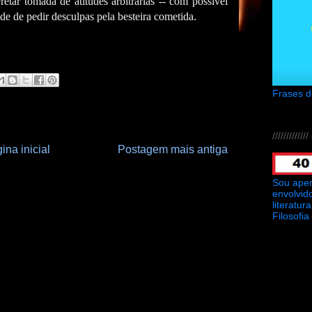
etar tomada de atitudes arbitrárias -- com possível
de de pedir desculpas pela besteira cometida.
Frases 
///////////
ina inicial
Postagem mais antiga
Sou ape
envolvid
literatu
Filosofia