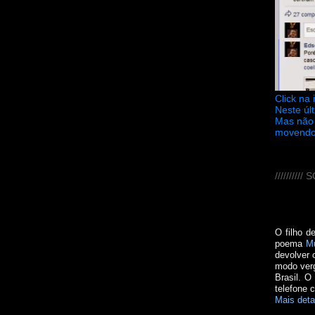
Click na
Neste úl
Mas não 
movendo
////////
O filho d
poema
M
devolver 
modo verg
Brasil. O
telefone 
Mais deta