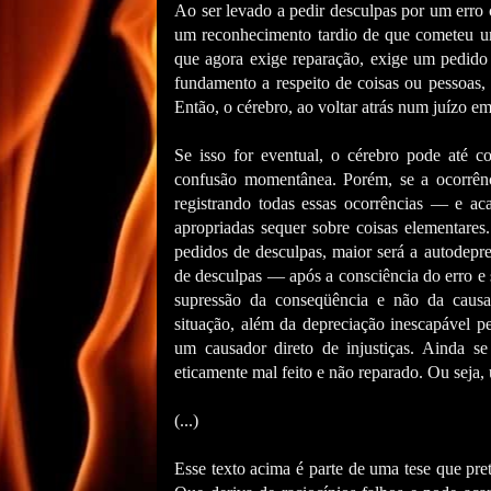
Ao ser levado a pedir desculpas por um erro
um reconhecimento tardio de que cometeu um 
que agora exige reparação, exige um pedid
fundamento a respeito de coisas ou pessoas
Então, o cérebro, ao voltar atrás num juízo emi
Se isso for eventual, o cérebro pode até 
confusão momentânea. Porém, se a ocorrênc
registrando todas essas ocorrências — e ac
apropriadas sequer sobre coisas elementares
pedidos de desculpas, maior será a autodepre
de desculpas — após a consciência do erro e
supressão da conseqüência e não da causa.
situação, além da depreciação inescapável p
um causador direto de injustiças. Ainda se
eticamente mal feito e não reparado. Ou seja,
(...)
Esse texto acima é parte de uma tese que pret