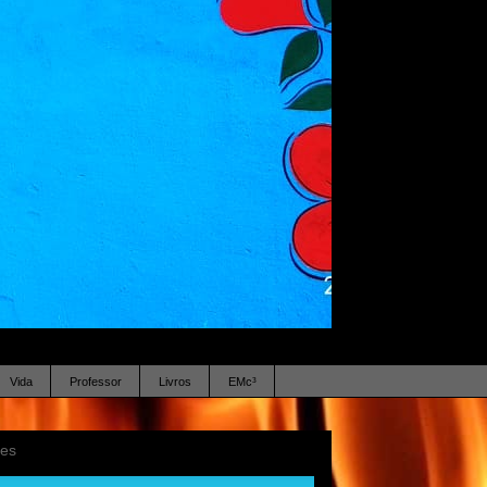
Vida
Professor
Livros
EMc³
ses