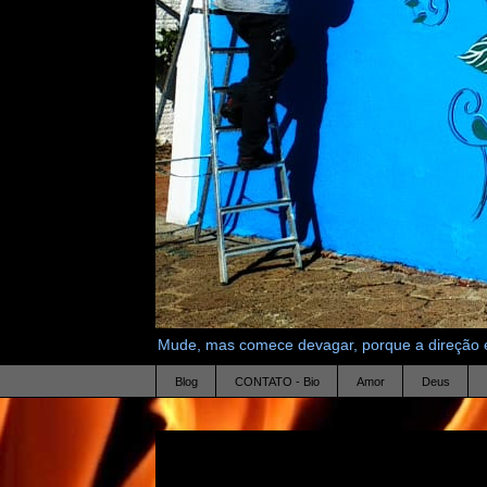
Mude, mas comece devagar, porque a direção é
Blog
CONTATO - Bio
Amor
Deus
11.10.20
Pedido de desculpas