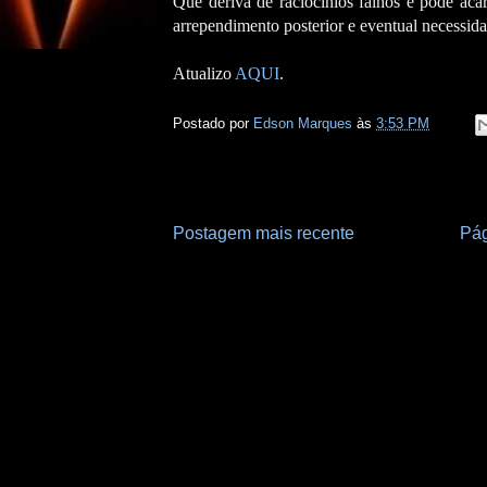
Que deriva de raciocínios falhos e pode acarr
arrependimento posterior e eventual necessida
Atualizo
AQUI
.
Postado por
Edson Marques
às
3:53 PM
Postagem mais recente
Pág