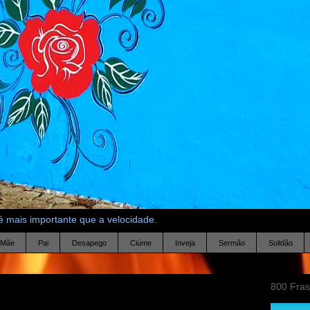
 mais importante que a velocidade.
Mãe
Pai
Desapego
Ciúme
Inveja
Sermão
Solidão
800 Fra