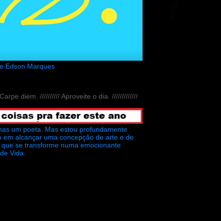
de Edson Marques
// Carpe diem. ////////// Aproveite o dia. /////////////
nas um poeta. Mas estou profundamente
o em alcançar uma concepção de arte e de
ra que se transforme numa emocionante
 de Vida.