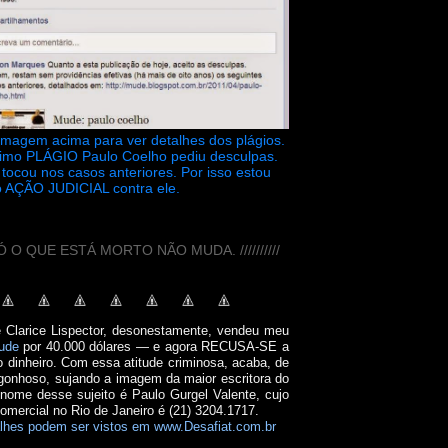
 imagem acima para ver detalhes dos plágios.
timo PLÁGIO Paulo Coelho pediu desculpas.
tocou nos casos anteriores. Por isso estou
 AÇÃO JUDICIAL contra ele.
// SÓ O QUE ESTÁ MORTO NÃO MUDA. //////////
e Clarice Lispector, desonestamente, vendeu meu
ude
por 40.000 dólares — e agora RECUSA-SE a
o dinheiro. Com essa atitude criminosa, acaba, de
onhoso, sujando a imagem da maior escritora do
 nome desse sujeito é Paulo Gurgel Valente, cujo
comercial no Rio de Janeiro é (21) 3204.1717.
lhes podem ser vistos em www.Desafiat.com.br