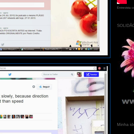
Entrevista 
SOLIDÃO
Minha id