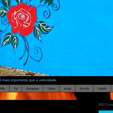
 mais importante que a velocidade.
Mãe
Pai
Desapego
Ciúme
Inveja
Sermão
Solidão
800 Fra