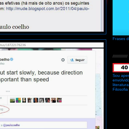
Frases 
///////////
Sou ape
envolvid
literatu
Filosofia