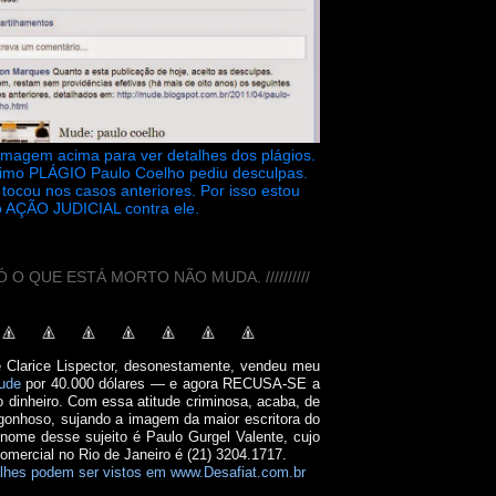
 imagem acima para ver detalhes dos plágios.
timo PLÁGIO Paulo Coelho pediu desculpas.
tocou nos casos anteriores. Por isso estou
 AÇÃO JUDICIAL contra ele.
// SÓ O QUE ESTÁ MORTO NÃO MUDA. //////////
e Clarice Lispector, desonestamente, vendeu meu
ude
por 40.000 dólares — e agora RECUSA-SE a
o dinheiro. Com essa atitude criminosa, acaba, de
onhoso, sujando a imagem da maior escritora do
 nome desse sujeito é Paulo Gurgel Valente, cujo
comercial no Rio de Janeiro é (21) 3204.1717.
lhes podem ser vistos em www.Desafiat.com.br