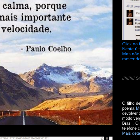
Click na
Neste úl
Mas não 
movendo
////////
O filho d
poema
M
devolver 
modo verg
Brasil. O
telefone 
Mais deta