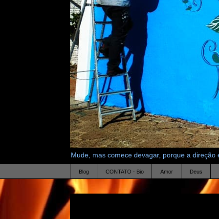
Mude, mas comece devagar, porque a direção é
Blog
CONTATO - Bio
Amor
Deus
16.3.20
Paulo Coelho