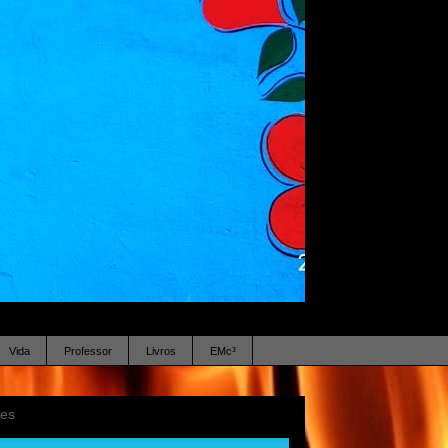
Vida
Professor
Livros
EMc³
ses