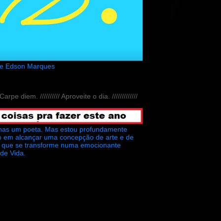
de Edson Marques
// Carpe diem. ////////// Aproveite o dia. /////////////
nas um poeta. Mas estou profundamente
o em alcançar uma concepção de arte e de
ra que se transforme numa emocionante
 de Vida.