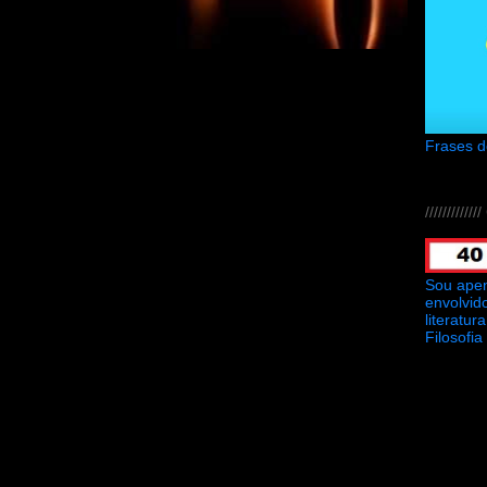
Frases 
///////////
Sou ape
envolvid
literatu
Filosofia