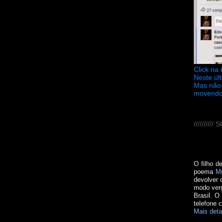
Click na
Neste úl
Mas não 
movendo
////////
O filho d
poema
M
devolver 
modo verg
Brasil. O
telefone 
Mais deta