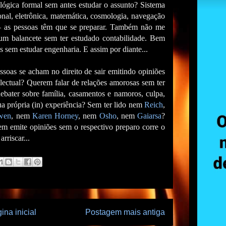
 lógica formal sem antes estudar o assunto? Sistema
cional, eletrônica, matemática, cosmologia, navegação
— as pessoas têm que se preparar. Também não me
um balancete sem ter estudado contabilidade. Bem
s sem estudar engenharia. E assim por diante...
ssoas se acham no direito de sair emitindo opiniões
ectual? Querem falar de relações amorosas sem ter
bater sobre família, casamentos e namoros, culpa,
a própria (in) experiência? Sem ter lido nem
Reich
,
wen
, nem
Karen Horney
, nem
Osho
, nem
Gaiarsa
?
 emite opiniões sem o respectivo preparo corre o
rriscar...
ina inicial
Postagem mais antiga