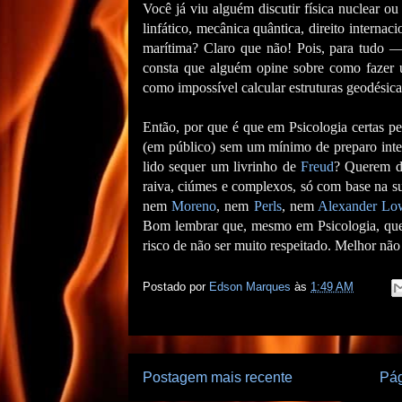
Você já viu alguém discutir física nuclear ou
linfático, mecânica quântica, direito interna
marítima? Claro que não! Pois, para tudo 
consta que alguém opine sobre como fazer 
como impossível calcular estruturas geodésica
Então, por que é que em Psicologia certas pe
(em público) sem um mínimo de preparo intel
lido sequer um livrinho de
Freud
? Querem de
raiva, ciúmes e complexos, só com base na su
nem
Moreno
, nem
Perls
, nem
Alexander Lo
Bom lembrar que, mesmo em Psicologia, quem
risco de não ser muito respeitado. Melhor não a
Postado por
Edson Marques
às
1:49 AM
Postagem mais recente
Pág