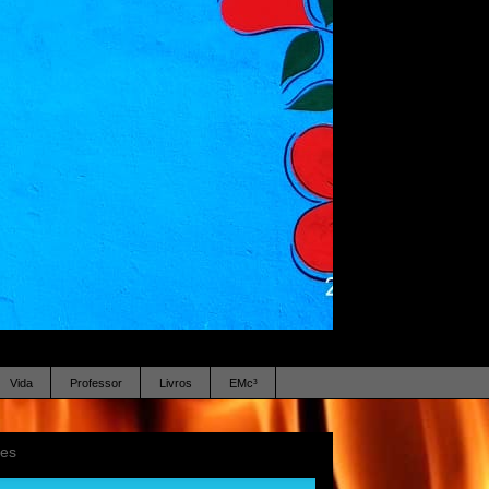
Vida
Professor
Livros
EMc³
ses