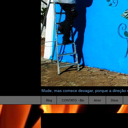
Mude, mas comece devagar, porque a direção é
Blog
CONTATO - Bio
Amor
Deus
30.1.20
Psicologia