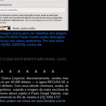
 imagem acima para ver detalhes dos plágios.
timo PLÁGIO Paulo Coelho pediu desculpas.
tocou nos casos anteriores. Por isso estou
 AÇÃO JUDICIAL contra ele.
// SÓ O QUE ESTÁ MORTO NÃO MUDA. //////////
e Clarice Lispector, desonestamente, vendeu meu
ude
por 40.000 dólares — e agora RECUSA-SE a
o dinheiro. Com essa atitude criminosa, acaba, de
onhoso, sujando a imagem da maior escritora do
 nome desse sujeito é Paulo Gurgel Valente, cujo
comercial no Rio de Janeiro é (21) 3204.1717.
lhes podem ser vistos em www.Desafiat.com.br