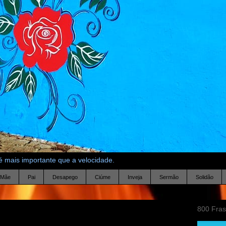
 mais importante que a velocidade.
Mãe
Pai
Desapego
Ciúme
Inveja
Sermão
Solidão
800 Fra