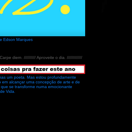
de Edson Marques
// Carpe diem. ////////// Aproveite o dia. /////////////
nas um poeta. Mas estou profundamente
o em alcançar uma concepção de arte e de
ra que se transforme numa emocionante
 de Vida.