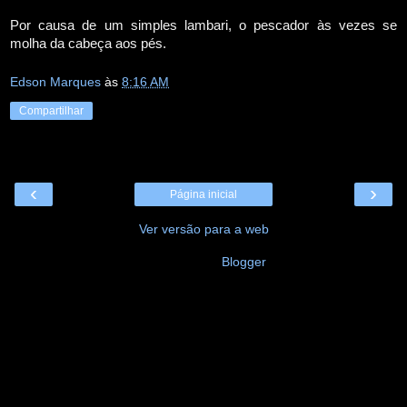
Por causa de um simples lambari, o pescador às vezes se
molha da cabeça aos pés.
Edson Marques
às
8:16 AM
Compartilhar
‹
›
Página inicial
Ver versão para a web
Tecnologia do
Blogger
.