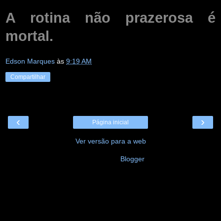
A rotina não prazerosa é
mortal.
Edson Marques
às
9:19 AM
Compartilhar
‹
›
Página inicial
Ver versão para a web
Tecnologia do
Blogger
.