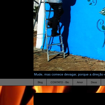
Mude, mas comece devagar, porque a direção é
Blog
CONTATO - Bio
Amor
Deus
26.1.16
experiencia imaginaria