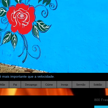
 mais importante que a velocidade.
Mãe
Pai
Desapego
Ciúme
Inveja
Sermão
Solidão
800 Fra