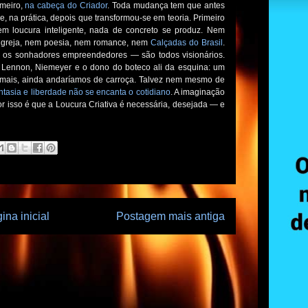
imeiro,
na cabeça do Criador
. Toda mudança tem que antes
, na prática, depois que transformou-se em teoria. Primeiro
 loucura inteligente, nada de concreto se produz. Nem
 igreja, nem poesia, nem romance, nem
Calçadas do Brasil
.
, e os sonhadores empreendedores — são todos visionários.
hn Lennon, Niemeyer e o dono do boteco ali da esquina: um
mais, ainda andaríamos de carroça. Talvez nem mesmo de
tasia e liberdade não se encanta o cotidiano
. A imaginação
or isso é que a Loucura Criativa é necessária, desejada — e
ina inicial
Postagem mais antiga