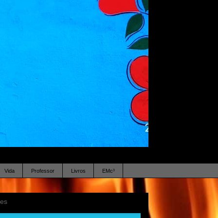
Vida
Professor
Livros
EMc³
ses