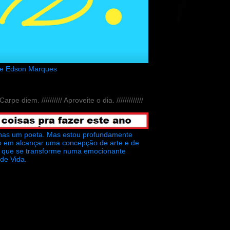
de Edson Marques
// Carpe diem. ////////// Aproveite o dia. /////////////
nas um poeta. Mas estou profundamente
o em alcançar uma concepção de arte e de
ra que se transforme numa emocionante
 de Vida.