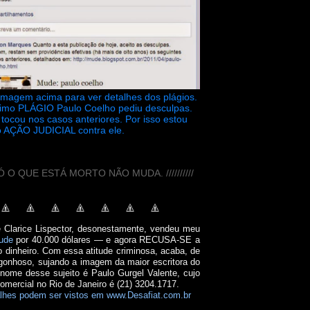
 imagem acima para ver detalhes dos plágios.
timo PLÁGIO Paulo Coelho pediu desculpas.
tocou nos casos anteriores. Por isso estou
 AÇÃO JUDICIAL contra ele.
// SÓ O QUE ESTÁ MORTO NÃO MUDA. //////////
e Clarice Lispector, desonestamente, vendeu meu
ude
por 40.000 dólares — e agora RECUSA-SE a
o dinheiro. Com essa atitude criminosa, acaba, de
onhoso, sujando a imagem da maior escritora do
 nome desse sujeito é Paulo Gurgel Valente, cujo
comercial no Rio de Janeiro é (21) 3204.1717.
lhes podem ser vistos em www.Desafiat.com.br