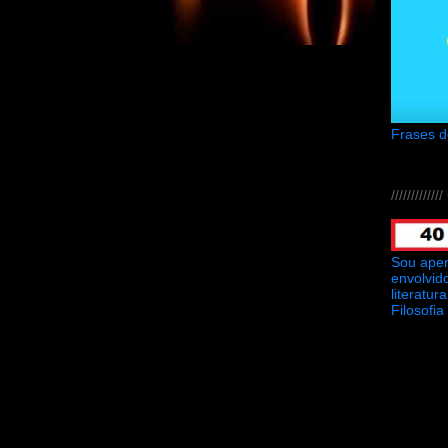
Frases 
///////////
Sou ape
envolvid
literatu
Filosofia