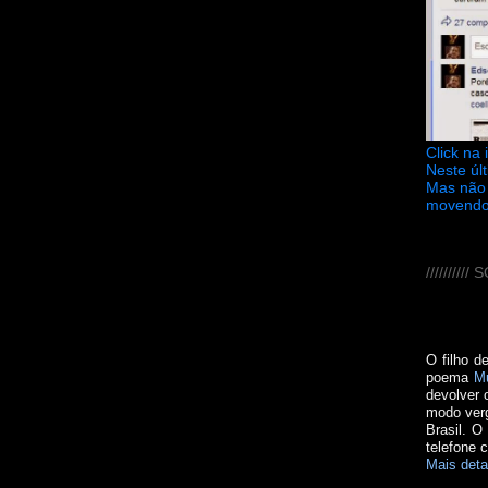
Click na
Neste úl
Mas não 
movendo
////////
O filho d
poema
M
devolver 
modo verg
Brasil. O
telefone 
Mais deta