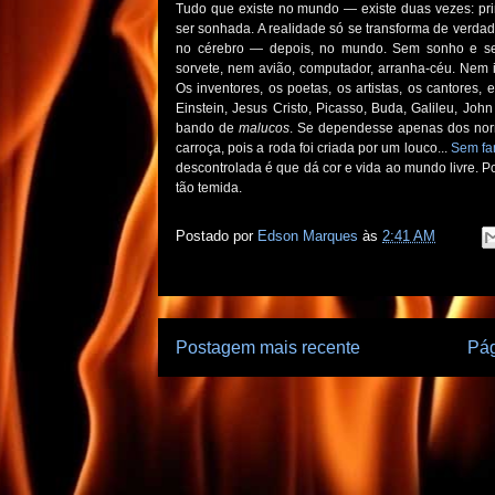
Tudo que existe no mundo — existe duas vezes: pr
ser sonhada. A realidade só se transforma de verdade
no cérebro — depois, no mundo. Sem sonho e sem
sorvete, nem avião, computador, arranha-céu. Nem
Os inventores, os poetas, os artistas, os cantores
Einstein, Jesus Cristo, Picasso, Buda, Galileu, Jo
bando de
malucos
. Se dependesse apenas dos nor
carroça, pois a roda foi criada por um louco...
Sem fan
descontrolada é que dá cor e vida ao mundo livre. P
tão temida.
Postado por
Edson Marques
às
2:41 AM
Postagem mais recente
Pág