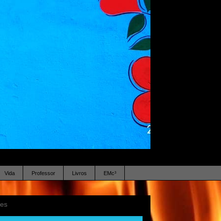
Vida
Professor
Livros
EMc³
ses