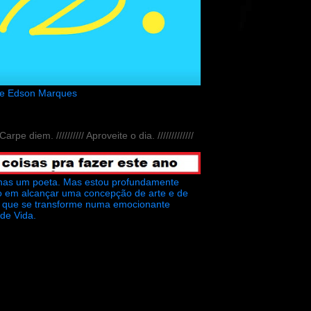
de Edson Marques
// Carpe diem. ////////// Aproveite o dia. /////////////
nas um poeta. Mas estou profundamente
o em alcançar uma concepção de arte e de
ra que se transforme numa emocionante
 de Vida.