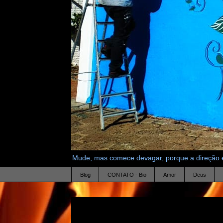
Mude, mas comece devagar, porque a direção é
Blog
CONTATO - Bio
Amor
Deus
28.5.15
deus fabrica tudo