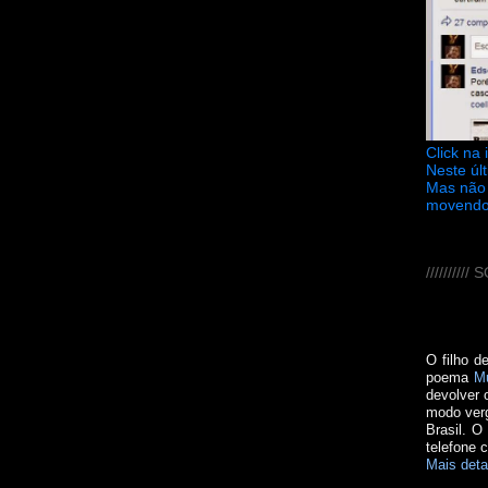
Click na
Neste úl
Mas não 
movendo
////////
O filho d
poema
M
devolver 
modo verg
Brasil. O
telefone 
Mais deta