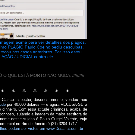
 imagem acima para ver detalhes dos plágios.
timo PLÁGIO Paulo Coelho pediu desculpas.
tocou nos casos anteriores. Por isso estou
 AÇÃO JUDICIAL contra ele.
// SÓ O QUE ESTÁ MORTO NÃO MUDA. //////////
e Clarice Lispector, desonestamente, vendeu meu
ude
por 40.000 dólares — e agora RECUSA-SE a
o dinheiro. Com essa atitude criminosa, acaba, de
onhoso, sujando a imagem da maior escritora do
 nome desse sujeito é Paulo Gurgel Valente, cujo
comercial no Rio de Janeiro é (21) 3204.1717.
lhes podem ser vistos em www.Desafiat.com.br