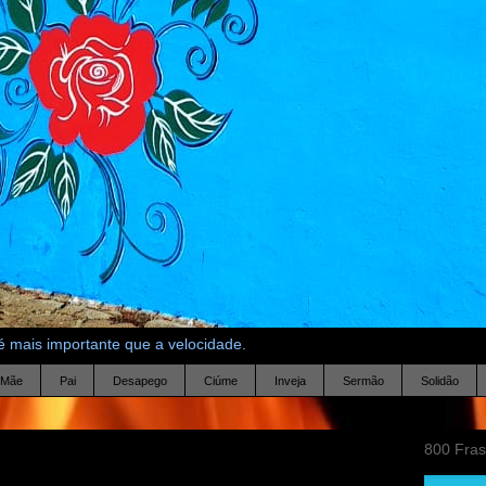
 mais importante que a velocidade.
Mãe
Pai
Desapego
Ciúme
Inveja
Sermão
Solidão
800 Fra