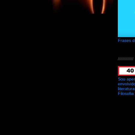
Frases 
///////////
Sou ape
envolvid
literatu
Filosofia