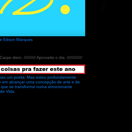
de Edson Marques
// Carpe diem. ////////// Aproveite o dia. /////////////
nas um poeta. Mas estou profundamente
o em alcançar uma concepção de arte e de
ra que se transforme numa emocionante
 de Vida.