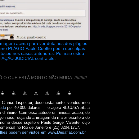
 imagem acima para ver detalhes dos plágios.
timo PLÁGIO Paulo Coelho pediu desculpas.
tocou nos casos anteriores. Por isso estou
 AÇÃO JUDICIAL contra ele.
// SÓ O QUE ESTÁ MORTO NÃO MUDA. //////////
e Clarice Lispector, desonestamente, vendeu meu
ude
por 40.000 dólares — e agora RECUSA-SE a
o dinheiro. Com essa atitude criminosa, acaba, de
onhoso, sujando a imagem da maior escritora do
 nome desse sujeito é Paulo Gurgel Valente, cujo
comercial no Rio de Janeiro é (21) 3204.1717.
lhes podem ser vistos em www.Desafiat.com.br