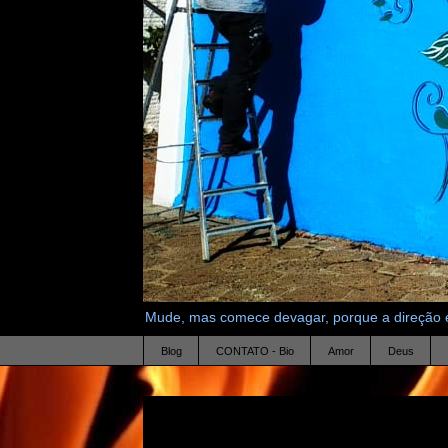
Mude, mas comece devagar, porque a direção é
Blog
CONTATO - Bio
Amor
Deus
29.7.14
proposta 1