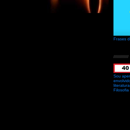
Frases 
///////////
Sou ape
envolvid
literatu
Filosofia