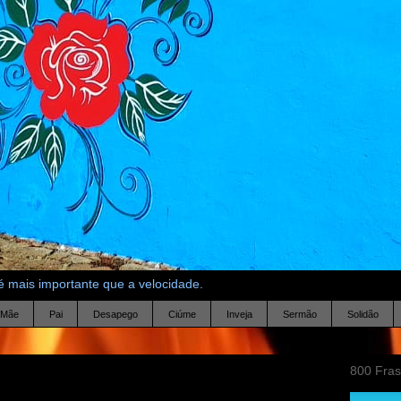
 mais importante que a velocidade.
Mãe
Pai
Desapego
Ciúme
Inveja
Sermão
Solidão
800 Fra