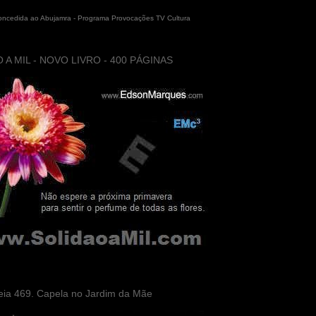
concedida ao Abujamra - Programa Provocações TV Cultura
 A MIL - NOVO LIVRO - 400 PÁGINAS
eia 469. Capela no Jardim da Mãe