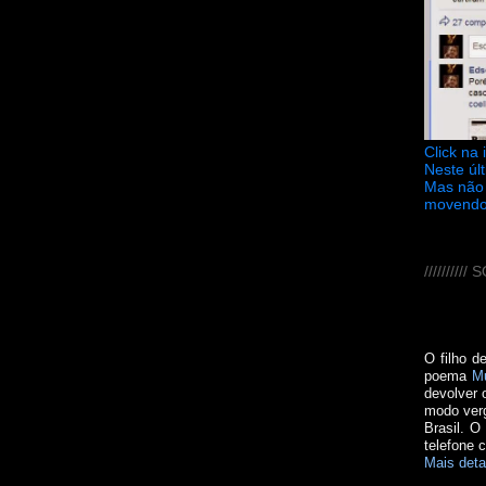
Click na
Neste úl
Mas não 
movendo
////////
O filho d
poema
M
devolver 
modo verg
Brasil. O
telefone 
Mais deta