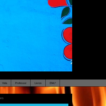
Vida
Professor
Livros
EMc³
ses