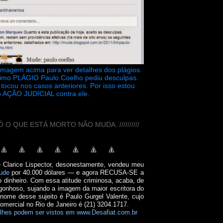
 imagem acima para ver detalhes dos plágios.
timo PLÁGIO Paulo Coelho pediu desculpas.
tocou nos casos anteriores. Por isso estou
 AÇÃO JUDICIAL contra ele.
// SÓ O QUE ESTÁ MORTO NÃO MUDA. //////////
e Clarice Lispector, desonestamente, vendeu meu
ude
por 40.000 dólares — e agora RECUSA-SE a
o dinheiro. Com essa atitude criminosa, acaba, de
onhoso, sujando a imagem da maior escritora do
 nome desse sujeito é Paulo Gurgel Valente, cujo
comercial no Rio de Janeiro é (21) 3204.1717.
lhes podem ser vistos em www.Desafiat.com.br