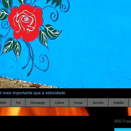
 mais importante que a velocidade.
Mãe
Pai
Desapego
Ciúme
Inveja
Sermão
Solidão
800 Fra