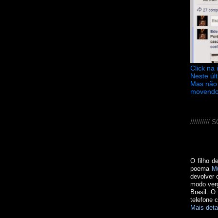
Click na
Neste úl
Mas não 
movendo
////////
O filho d
poema
M
devolver 
modo verg
Brasil. O
telefone 
Mais deta