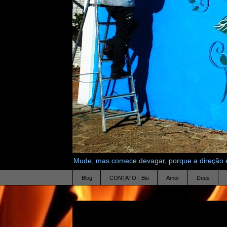
Mude, mas comece devagar, porque a direção é
Blog
CONTATO - Bio
Amor
Deus
22.12.13
minha poesia impressiona