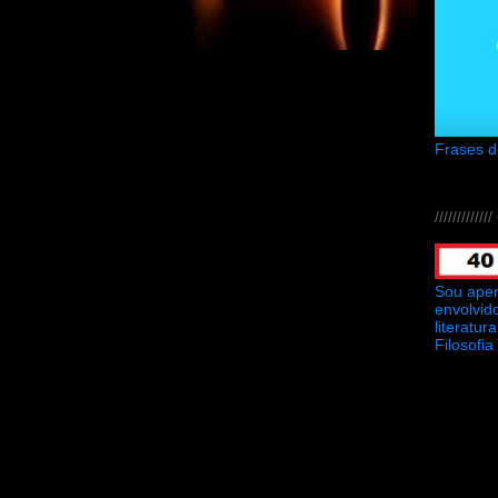
Frases 
///////////
Sou ape
envolvid
literatu
Filosofia