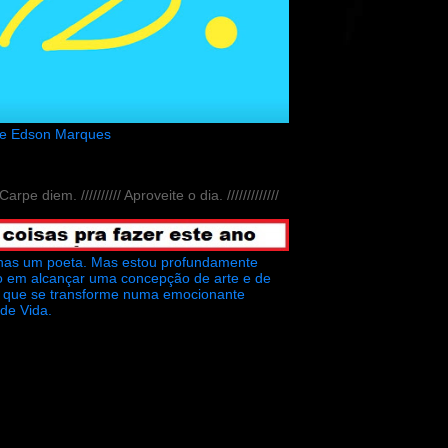
de Edson Marques
// Carpe diem. ////////// Aproveite o dia. /////////////
nas um poeta. Mas estou profundamente
o em alcançar uma concepção de arte e de
ra que se transforme numa emocionante
 de Vida.