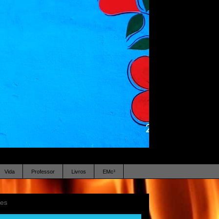
Vida
Professor
Livros
EMc³
ses