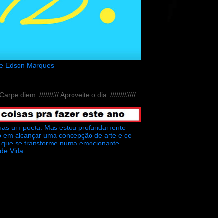
de Edson Marques
// Carpe diem. ////////// Aproveite o dia. /////////////
nas um poeta. Mas estou profundamente
o em alcançar uma concepção de arte e de
ra que se transforme numa emocionante
 de Vida.