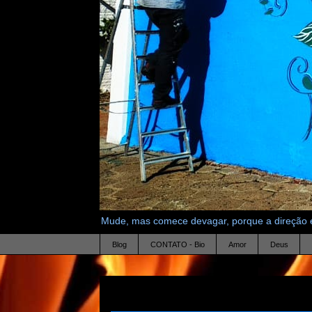
Mude, mas comece devagar, porque a direção é
Blog
CONTATO - Bio
Amor
Deus
19.6.13
limites