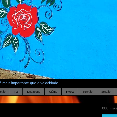
 mais importante que a velocidade.
Mãe
Pai
Desapego
Ciúme
Inveja
Sermão
Solidão
800 Fra