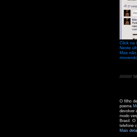
Click na
Neste úl
Mas não 
movendo
////////
O filho d
poema
M
devolver 
modo verg
Brasil. O
telefone 
Mais deta