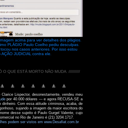
 imagem acima para ver detalhes dos plágios.
timo PLÁGIO Paulo Coelho pediu desculpas.
tocou nos casos anteriores. Por isso estou
 AÇÃO JUDICIAL contra ele.
// SÓ O QUE ESTÁ MORTO NÃO MUDA. //////////
e Clarice Lispector, desonestamente, vendeu meu
ude
por 40.000 dólares — e agora RECUSA-SE a
o dinheiro. Com essa atitude criminosa, acaba, de
onhoso, sujando a imagem da maior escritora do
 nome desse sujeito é Paulo Gurgel Valente, cujo
comercial no Rio de Janeiro é (21) 3204.1717.
lhes podem ser vistos em www.Desafiat.com.br