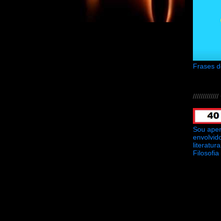
Frases 
///////////
Sou ape
envolvid
literatu
Filosofia