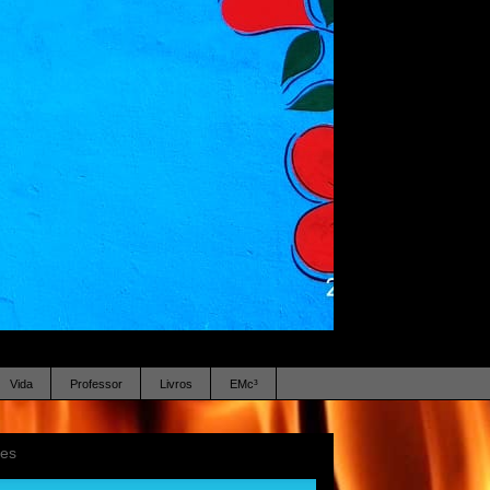
Vida
Professor
Livros
EMc³
ses