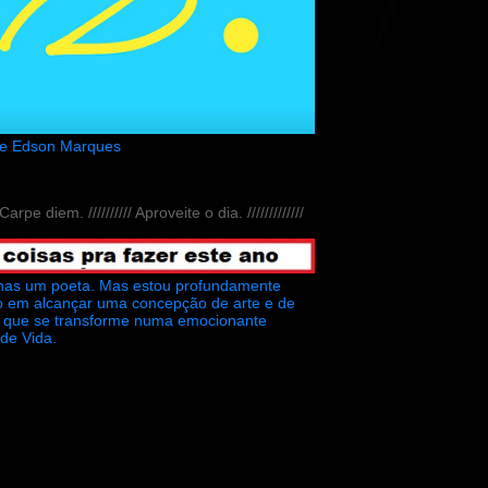
de Edson Marques
// Carpe diem. ////////// Aproveite o dia. /////////////
nas um poeta. Mas estou profundamente
o em alcançar uma concepção de arte e de
ra que se transforme numa emocionante
 de Vida.