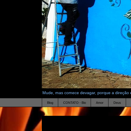
Mude, mas comece devagar, porque a direção é
Blog
CONTATO - Bio
Amor
Deus
31.5.13
perigosamente normais