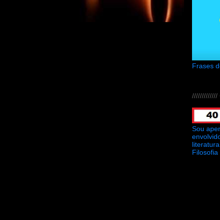
Frases 
///////////
Sou ape
envolvid
literatu
Filosofia