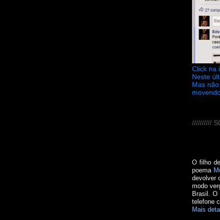
Click na
Neste úl
Mas não 
movendo
////////
O filho d
poema
M
devolver 
modo verg
Brasil. O
telefone 
Mais deta