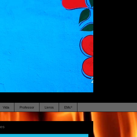
Vida
Professor
Livros
EMc³
ses