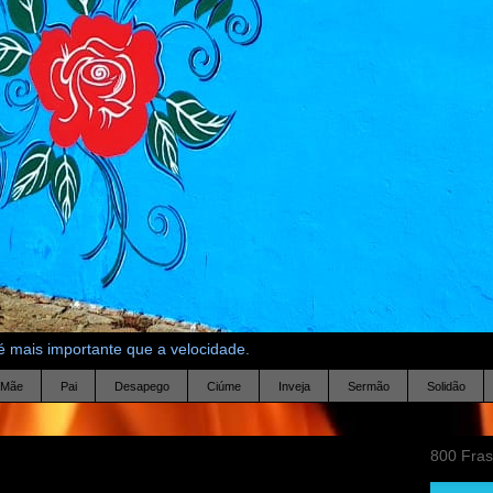
 mais importante que a velocidade.
Mãe
Pai
Desapego
Ciúme
Inveja
Sermão
Solidão
800 Fra