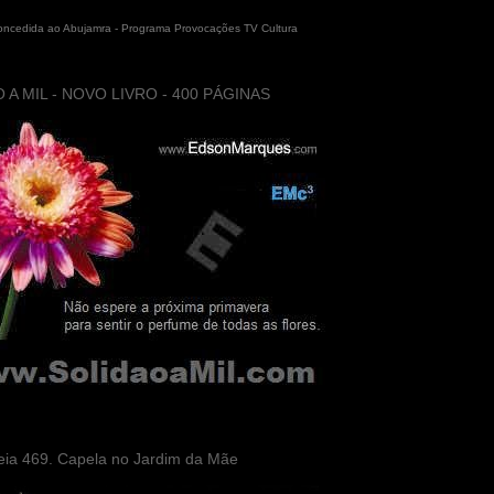
concedida ao Abujamra - Programa Provocações TV Cultura
 A MIL - NOVO LIVRO - 400 PÁGINAS
eia 469. Capela no Jardim da Mãe