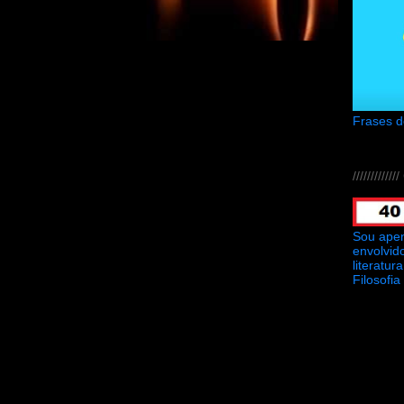
Frases 
///////////
Sou ape
envolvid
literatu
Filosofia