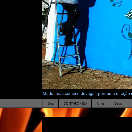
Mude, mas comece devagar, porque a direção é
Blog
CONTATO - Bio
Amor
Deus
26.11.12
bananas e lirios