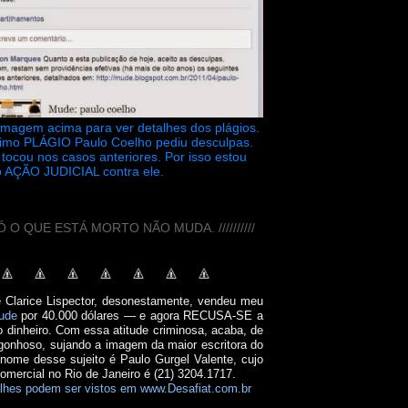
 imagem acima para ver detalhes dos plágios.
timo PLÁGIO Paulo Coelho pediu desculpas.
tocou nos casos anteriores. Por isso estou
 AÇÃO JUDICIAL contra ele.
// SÓ O QUE ESTÁ MORTO NÃO MUDA. //////////
e Clarice Lispector, desonestamente, vendeu meu
ude
por 40.000 dólares — e agora RECUSA-SE a
o dinheiro. Com essa atitude criminosa, acaba, de
onhoso, sujando a imagem da maior escritora do
 nome desse sujeito é Paulo Gurgel Valente, cujo
comercial no Rio de Janeiro é (21) 3204.1717.
lhes podem ser vistos em www.Desafiat.com.br