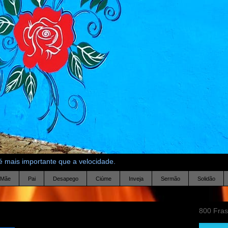
 mais importante que a velocidade.
Mãe
Pai
Desapego
Ciúme
Inveja
Sermão
Solidão
800 Fra