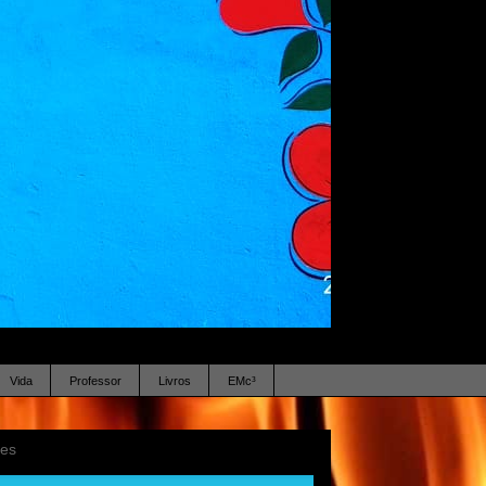
Vida
Professor
Livros
EMc³
ses