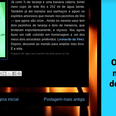
Já comi ¾ de laranja e uma banana caturra, tomei
meio copo de leite frio e 252 ml de água benta.
Também já dei banana aos sanhaços e aguei os
espíritos amorosos que moram nos pezinhos de lírio
— que agora são onze... Ainda no mesmo vaso tem
dois pezinhos de laranja e dois de melancia, que
brotaram espontaneamente, e viçosos. Vou agora
fazer um café colorido em homenagem a um dos
meus dois ancestrais preferidos:
Leonardo da Vinci
.
Depois, descerei ao mundo para ampliar meu foco.
É a vida.
Imagem de algo que escrevi há dois anos no Ita.
ina inicial
Postagem mais antiga