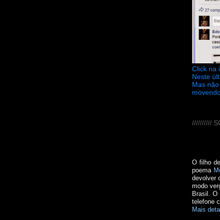
Click na
Neste úl
Mas não 
movendo
////////
O filho d
poema
M
devolver 
modo verg
Brasil. O
telefone 
Mais deta