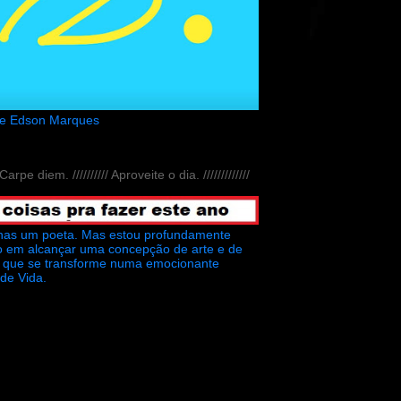
de Edson Marques
// Carpe diem. ////////// Aproveite o dia. /////////////
nas um poeta. Mas estou profundamente
o em alcançar uma concepção de arte e de
ra que se transforme numa emocionante
 de Vida.