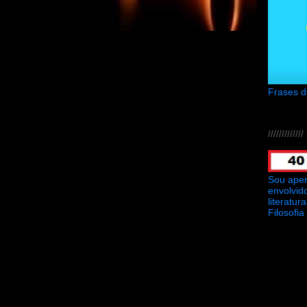
Frases 
///////////
Sou ape
envolvid
literatu
Filosofia