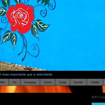
 mais importante que a velocidade.
Mãe
Pai
Desapego
Ciúme
Inveja
Sermão
Solidão
800 Fra