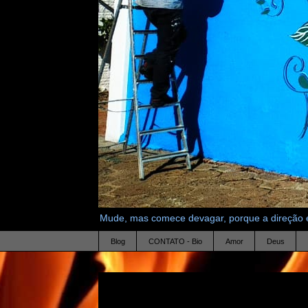
Mude, mas comece devagar, porque a direção é
Blog
CONTATO - Bio
Amor
Deus
1.3.12
nao me salve