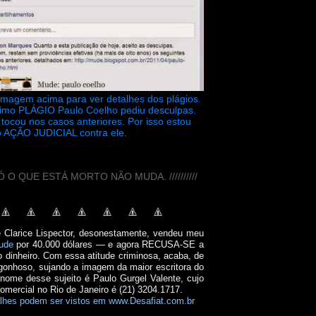
 imagem acima para ver detalhes dos plágios.
timo PLÁGIO Paulo Coelho pediu desculpas.
tocou nos casos anteriores. Por isso estou
 AÇÃO JUDICIAL contra ele.
// SÓ O QUE ESTÁ MORTO NÃO MUDA. //////////
e Clarice Lispector, desonestamente, vendeu meu
ude
por 40.000 dólares — e agora RECUSA-SE a
o dinheiro. Com essa atitude criminosa, acaba, de
onhoso, sujando a imagem da maior escritora do
 nome desse sujeito é Paulo Gurgel Valente, cujo
comercial no Rio de Janeiro é (21) 3204.1717.
lhes podem ser vistos em www.Desafiat.com.br