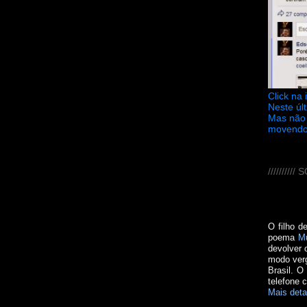
Click na
Neste úl
Mas não 
movendo
////////
O filho d
poema
M
devolver 
modo verg
Brasil. O
telefone 
Mais deta