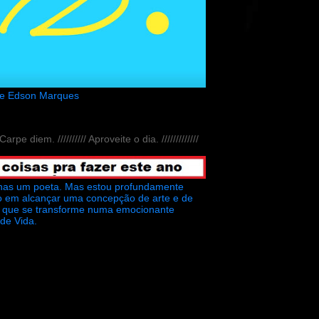
de Edson Marques
// Carpe diem. ////////// Aproveite o dia. /////////////
nas um poeta. Mas estou profundamente
o em alcançar uma concepção de arte e de
ra que se transforme numa emocionante
 de Vida.