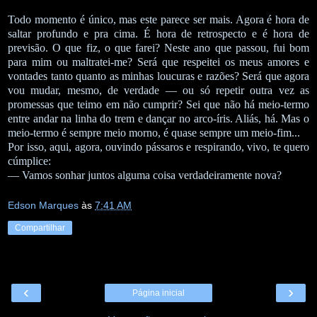
Todo momento é único, mas este parece ser mais. Agora é hora de
saltar profundo e pra cima. É hora de retrospecto e é hora de
previsão. O que fiz, o que farei? Neste ano que passou, fui bom
para mim ou maltratei-me? Será que respeitei os meus amores e
vontades tanto quanto as minhas loucuras e razões? Será que agora
vou mudar, mesmo, de verdade — ou só repetir outra vez as
promessas que teimo em não cumprir? Sei que não há meio-termo
entre andar na linha do trem e dançar no arco-íris. Aliás, há. Mas o
meio-termo é sempre meio morno, é quase sempre um meio-fim...
Por isso, aqui, agora, ouvindo pássaros e respirando, vivo, te quero
cúmplice:
— Vamos sonhar juntos alguma coisa verdadeiramente nova?
Edson Marques
às
7:41 AM
Compartilhar
‹
›
Página inicial