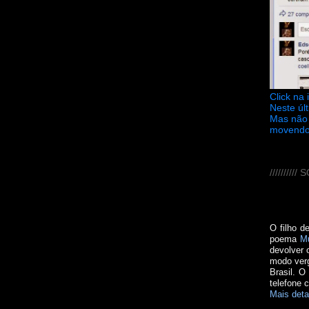
Click na
Neste úl
Mas não 
movendo
////////
O filho d
poema
M
devolver 
modo verg
Brasil. O
telefone 
Mais deta