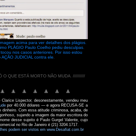
 imagem acima para ver detalhes dos plágios.
timo PLÁGIO Paulo Coelho pediu desculpas.
tocou nos casos anteriores. Por isso estou
 AÇÃO JUDICIAL contra ele.
// SÓ O QUE ESTÁ MORTO NÃO MUDA. //////////
e Clarice Lispector, desonestamente, vendeu meu
ude
por 40.000 dólares — e agora RECUSA-SE a
o dinheiro. Com essa atitude criminosa, acaba, de
onhoso, sujando a imagem da maior escritora do
 nome desse sujeito é Paulo Gurgel Valente, cujo
comercial no Rio de Janeiro é (21) 3204.1717.
lhes podem ser vistos em www.Desafiat.com.br