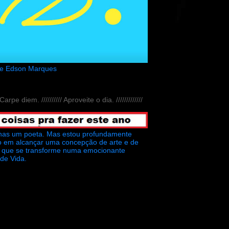
de Edson Marques
// Carpe diem. ////////// Aproveite o dia. /////////////
nas um poeta. Mas estou profundamente
o em alcançar uma concepção de arte e de
ra que se transforme numa emocionante
 de Vida.