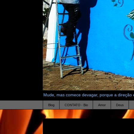
Mude, mas comece devagar, porque a direção é
Blog
CONTATO - Bio
Amor
Deus
13.9.11
sextupro