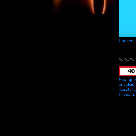
Frases 
///////////
Sou ape
envolvid
literatu
Filosofia