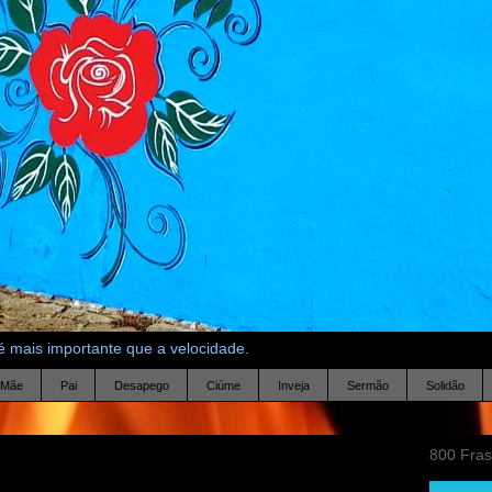
 mais importante que a velocidade.
Mãe
Pai
Desapego
Ciúme
Inveja
Sermão
Solidão
800 Fra