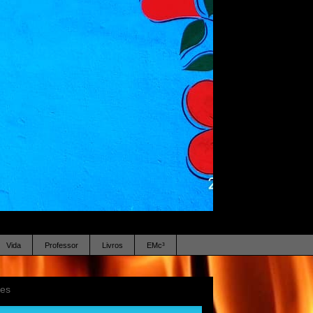
Vida
Professor
Livros
EMc³
ses