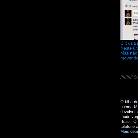
Click na
Neste úl
Mas não 
movendo
////////
O filho d
poema
M
devolver 
modo verg
Brasil. O
telefone 
Mais deta