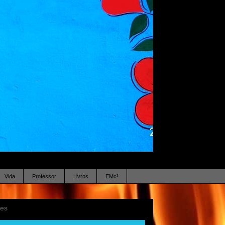
Vida
Professor
Livros
EMc³
ses