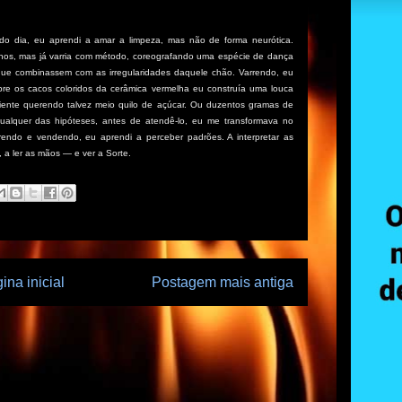
odo dia, eu aprendi a amar a limpeza, mas não de forma neurótica.
 anos, mas já varria com método, coreografando uma espécie de dança
ue combinassem com as irregularidades daquele chão. Varrendo, eu
bre os cacos coloridos da cerâmica vermelha eu construía uma louca
liente querendo talvez meio quilo de açúcar. Ou duzentos gramas de
alquer das hipóteses, antes de atendê-lo, eu me transformava no
rendo e vendendo, eu aprendi a perceber padrões. A interpretar as
 a ler as mãos — e ver a Sorte.
ina inicial
Postagem mais antiga