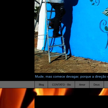
Mude, mas comece devagar, porque a direção é
Blog
CONTATO - Bio
Amor
Deus
21.9.11
armazem