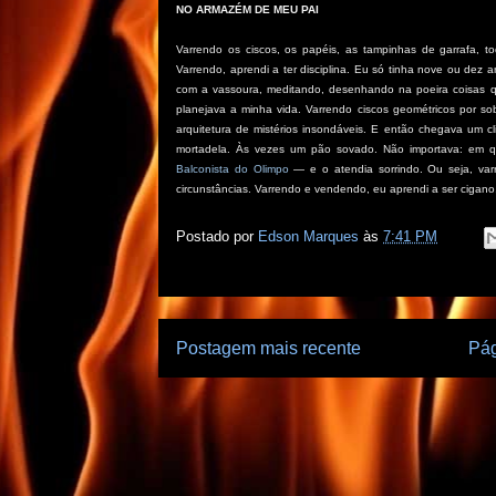
NO ARMAZÉM DE MEU PAI
Varrendo os ciscos, os papéis, as tampinhas de garrafa, t
Varrendo, aprendi a ter disciplina. Eu só tinha nove ou dez
com a vassoura, meditando, desenhando na poeira coisas q
planejava a minha vida. Varrendo ciscos geométricos por so
arquitetura de mistérios insondáveis. E então chegava um c
mortadela. Às vezes um pão sovado. Não importava: em qu
Balconista do Olimpo
— e o atendia sorrindo. Ou seja, var
circunstâncias. Varrendo e vendendo, eu aprendi a ser cigano,
Postado por
Edson Marques
às
7:41 PM
Postagem mais recente
Pág