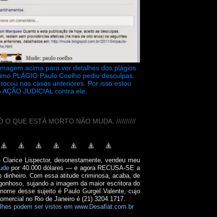
 imagem acima para ver detalhes dos plágios.
timo PLÁGIO Paulo Coelho pediu desculpas.
tocou nos casos anteriores. Por isso estou
 AÇÃO JUDICIAL contra ele.
// SÓ O QUE ESTÁ MORTO NÃO MUDA. //////////
e Clarice Lispector, desonestamente, vendeu meu
ude
por 40.000 dólares — e agora RECUSA-SE a
o dinheiro. Com essa atitude criminosa, acaba, de
onhoso, sujando a imagem da maior escritora do
 nome desse sujeito é Paulo Gurgel Valente, cujo
comercial no Rio de Janeiro é (21) 3204.1717.
lhes podem ser vistos em www.Desafiat.com.br