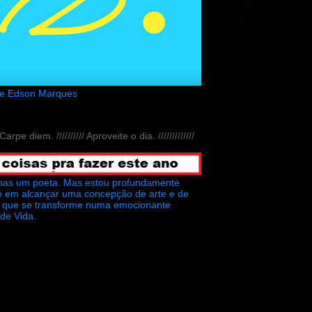
de Edson Marques
// Carpe diem. ////////// Aproveite o dia. /////////////
nas um poeta. Mas estou profundamente
o em alcançar uma concepção de arte e de
ra que se transforme numa emocionante
 de Vida.