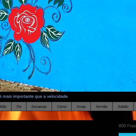
 mais importante que a velocidade.
Mãe
Pai
Desapego
Ciúme
Inveja
Sermão
Solidão
800 Fra