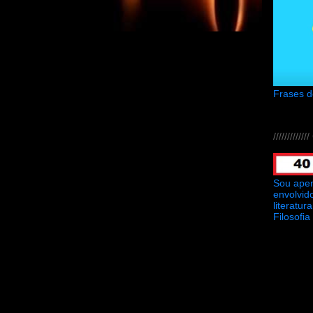
Frases 
///////////
Sou ape
envolvid
literatu
Filosofia