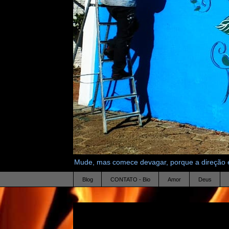
Mude, mas comece devagar, porque a direção é
Blog
CONTATO - Bio
Amor
Deus
1.8.11
monte de venus