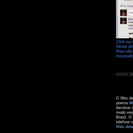
Click na
Neste úl
Mas não 
movendo
////////
O filho d
poema
M
devolver 
modo verg
Brasil. O
telefone 
Mais deta