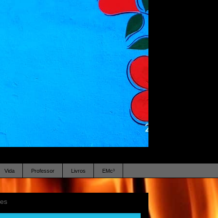
Vida
Professor
Livros
EMc³
ses