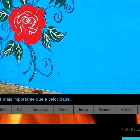
 mais importante que a velocidade.
Mãe
Pai
Desapego
Ciúme
Inveja
Sermão
Solidão
800 Fra