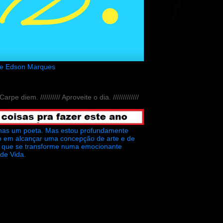
de Edson Marques
// Carpe diem. ////////// Aproveite o dia. /////////////
nas um poeta. Mas estou profundamente
o em alcançar uma concepção de arte e de
ra que se transforme numa emocionante
 de Vida.