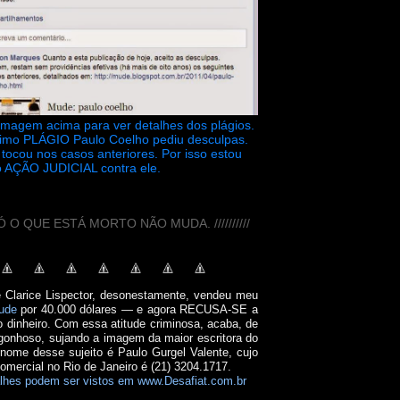
 imagem acima para ver detalhes dos plágios.
timo PLÁGIO Paulo Coelho pediu desculpas.
tocou nos casos anteriores. Por isso estou
 AÇÃO JUDICIAL contra ele.
// SÓ O QUE ESTÁ MORTO NÃO MUDA. //////////
e Clarice Lispector, desonestamente, vendeu meu
ude
por 40.000 dólares — e agora RECUSA-SE a
o dinheiro. Com essa atitude criminosa, acaba, de
onhoso, sujando a imagem da maior escritora do
 nome desse sujeito é Paulo Gurgel Valente, cujo
comercial no Rio de Janeiro é (21) 3204.1717.
lhes podem ser vistos em www.Desafiat.com.br