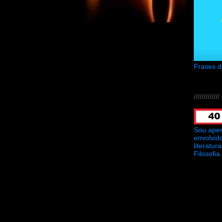
Frases 
///////////
Sou ape
envolvid
literatu
Filosofia