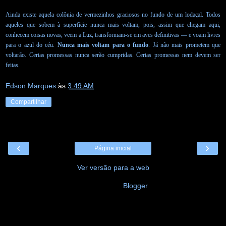
Ainda existe aquela colônia de vermezinhos graciosos no fundo de um lodaçal. Todos
aqueles que sobem à superfície nunca mais voltam, pois, assim que chegam aqui,
conhecem coisas novas, veem a Luz, transformam-se em aves definitivas — e voam livres
para o azul do céu.
Nunca mais voltam para o fundo
. Já não mais prometem que
voltarão. Certas promessas nunca serão cumpridas. Certas promessas nem devem ser
feitas.
Edson Marques
às
3:49 AM
Compartilhar
‹
›
Página inicial
Ver versão para a web
Tecnologia do
Blogger
.