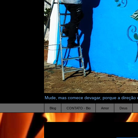
Mude, mas comece devagar, porque a direção é
Blog
CONTATO - Bio
Amor
Deus
2.6.10
maradona