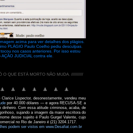
 imagem acima para ver detalhes dos plágios.
timo PLÁGIO Paulo Coelho pediu desculpas.
tocou nos casos anteriores. Por isso estou
 AÇÃO JUDICIAL contra ele.
// SÓ O QUE ESTÁ MORTO NÃO MUDA. //////////
e Clarice Lispector, desonestamente, vendeu meu
ude
por 40.000 dólares — e agora RECUSA-SE a
o dinheiro. Com essa atitude criminosa, acaba, de
onhoso, sujando a imagem da maior escritora do
 nome desse sujeito é Paulo Gurgel Valente, cujo
comercial no Rio de Janeiro é (21) 3204.1717.
lhes podem ser vistos em www.Desafiat.com.br