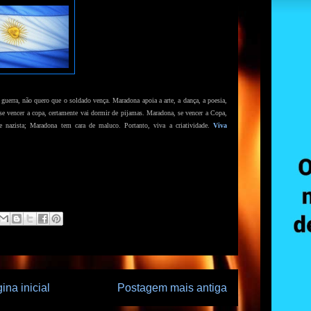
rra, não quero que o soldado vença. Maradona apoia a arte, a dança, a poesia,
se vencer a copa, certamente vai dormir de pijamas. Maradona, se vencer a Copa,
 nazista; Maradona tem cara de maluco. Portanto, viva a criatividade.
Viva
ina inicial
Postagem mais antiga