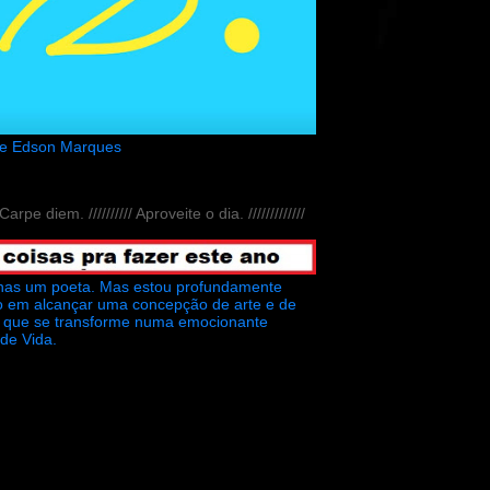
de Edson Marques
// Carpe diem. ////////// Aproveite o dia. /////////////
nas um poeta. Mas estou profundamente
o em alcançar uma concepção de arte e de
ra que se transforme numa emocionante
 de Vida.