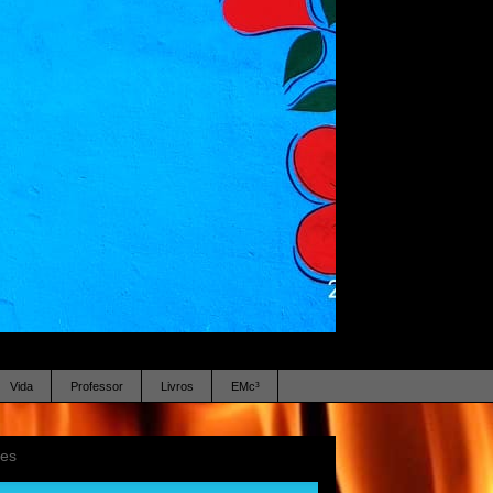
Vida
Professor
Livros
EMc³
ses