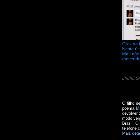
Click na
Neste úl
Mas não 
movendo
////////
O filho d
poema
M
devolver 
modo verg
Brasil. O
telefone 
Mais deta