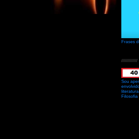
Frases 
///////////
Sou ape
envolvid
literatu
Filosofia