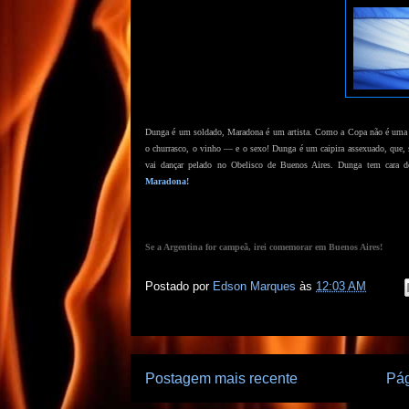
Dunga é um soldado, Maradona é um artista. Como a Copa não é uma gue
o churrasco, o vinho — e o sexo! Dunga é um caipira assexuado, que, 
vai dançar pelado no Obelisco de Buenos Aires. Dunga tem cara de
Maradona!
Se a Argentina for campeã, irei comemorar em Buenos Aires!
Postado por
Edson Marques
às
12:03 AM
Postagem mais recente
Pág