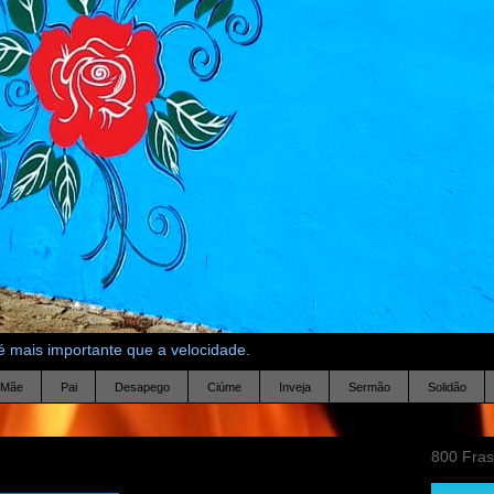
 mais importante que a velocidade.
Mãe
Pai
Desapego
Ciúme
Inveja
Sermão
Solidão
800 Fra