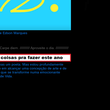
de Edson Marques
// Carpe diem. ////////// Aproveite o dia. /////////////
nas um poeta. Mas estou profundamente
o em alcançar uma concepção de arte e de
ra que se transforme numa emocionante
 de Vida.