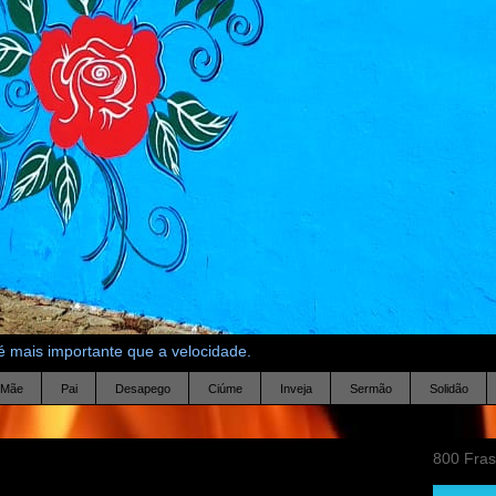
 mais importante que a velocidade.
Mãe
Pai
Desapego
Ciúme
Inveja
Sermão
Solidão
800 Fra