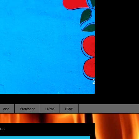
Vida
Professor
Livros
EMc³
ses