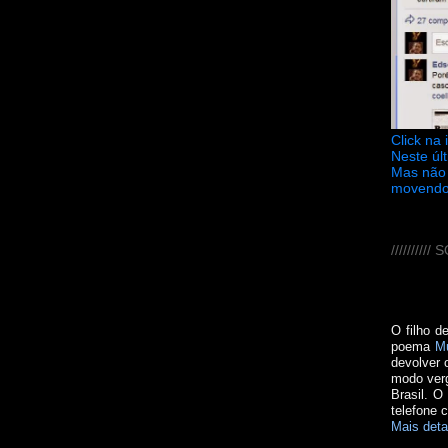
Click na
Neste úl
Mas não 
movendo
////////
O filho d
poema
M
devolver 
modo verg
Brasil. O
telefone 
Mais deta