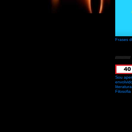
Frases 
///////////
Sou ape
envolvid
literatu
Filosofia