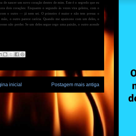
caba de nascer um novo coração dentro de mim. Este é o segredo que eu
ra dois corações: Enquanto o segundo às vezes vira geleira, com o
, com o outro — já nem sei. O primeiro é maior e não tem pressa: o
e mão, o outro parece carícia. Quando me apaixono com um deles, o
u posso não perder. Se um deles segue cego uma paixão, o outro acende
ina inicial
Postagem mais antiga