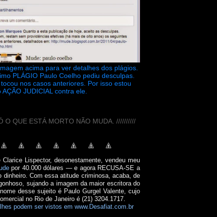
 imagem acima para ver detalhes dos plágios.
timo PLÁGIO Paulo Coelho pediu desculpas.
tocou nos casos anteriores. Por isso estou
 AÇÃO JUDICIAL contra ele.
// SÓ O QUE ESTÁ MORTO NÃO MUDA. //////////
e Clarice Lispector, desonestamente, vendeu meu
ude
por 40.000 dólares — e agora RECUSA-SE a
o dinheiro. Com essa atitude criminosa, acaba, de
onhoso, sujando a imagem da maior escritora do
 nome desse sujeito é Paulo Gurgel Valente, cujo
comercial no Rio de Janeiro é (21) 3204.1717.
lhes podem ser vistos em www.Desafiat.com.br