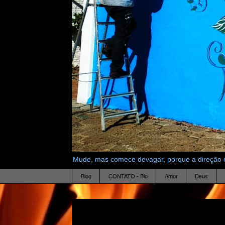
Mude, mas comece devagar, porque a direção é
Blog
CONTATO - Bio
Amor
Deus
20.3.10
dois corações