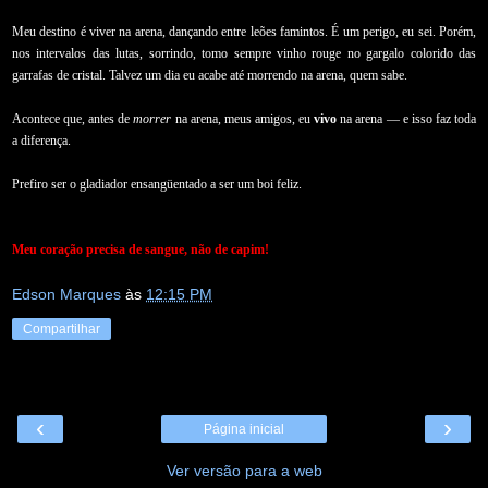
Meu destino é viver na arena, dançando entre leões famintos. É um perigo, eu sei. Porém,
nos intervalos das lutas, sorrindo, tomo sempre vinho rouge no gargalo colorido das
garrafas de cristal. Talvez um dia eu acabe até morrendo na arena, quem sabe.
Acontece que, antes de
morrer
na arena, meus amigos, eu
vivo
na arena — e isso faz toda
a diferença.
Prefiro ser o gladiador ensangüentado a ser um boi feliz.
Meu coração precisa de sangue, não de capim!
Edson Marques
às
12:15 PM
Compartilhar
‹
›
Página inicial
Ver versão para a web