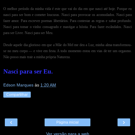
O melhor período da minha vida é este que vai do dia em que nasci até hoje. Porque eu
nasci para ser bom e cometer loucuras. Nasci para provocar os acomodados. Nasci para
fazer amor. Para escrever poemas libertários. Para contestar as regras e saltar profundo.
Nasci para tomar o vinho consagrado e mastigar a hóstia. Para fazer escândalos. Nasci
para ser Livre. Nasci para ser Meu.
Desde aquele dia glorioso em que a Mãe do Mel me deu a Luz, minha alma transformou-
se no meu corpo — e vive em festa. A todo momento estou em vias de ter um orgasmo.
Não posso mais trair a minha própria Natureza.
Nasci para ser Eu.
Edson Marques
às
1:20 AM
Compartilhar
‹
›
Página inicial
Ver versão para a web