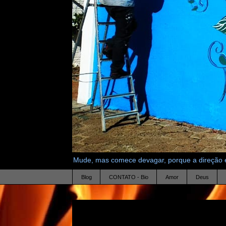
Mude, mas comece devagar, porque a direção é
Blog
CONTATO - Bio
Amor
Deus
26.9.07
Novos seios