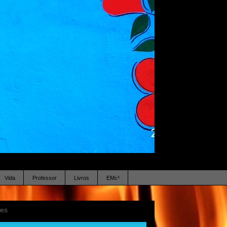
Vida
Professor
Livros
EMc³
ses