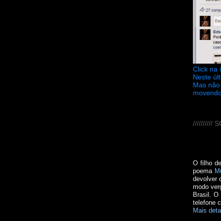
Click na
Neste úl
Mas não 
movendo
////////
O filho d
poema
M
devolver 
modo verg
Brasil. O
telefone 
Mais deta