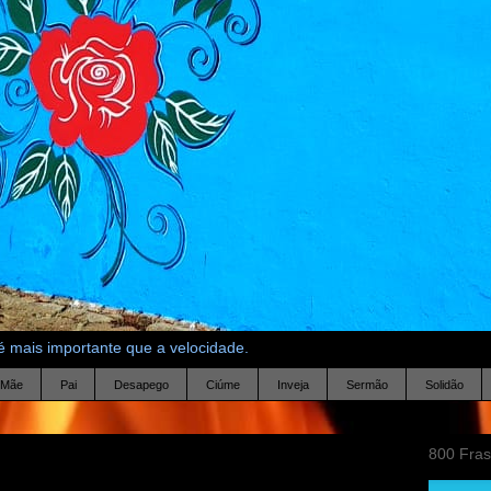
 mais importante que a velocidade.
Mãe
Pai
Desapego
Ciúme
Inveja
Sermão
Solidão
800 Fra