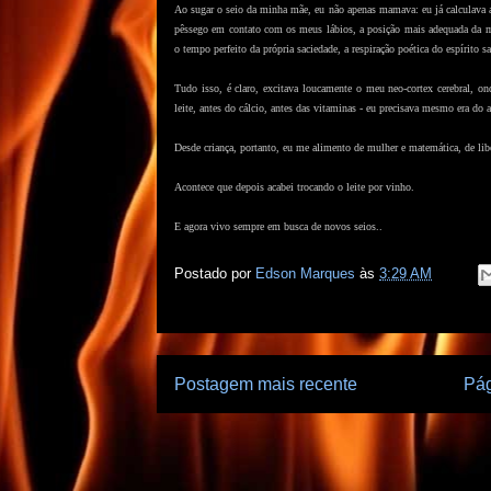
Ao sugar o seio da minha mãe, eu não apenas mamava: eu já calculava a 
pêssego em contato com os meus lábios, a posição mais adequada da m
o tempo perfeito da própria saciedade, a respiração poética do espírito sa
T
udo isso, é claro, excitava loucamente o meu neo-cortex cerebral, 
leite, antes do cálcio, antes das vitaminas - eu precisava mesmo era do
Desde criança, portanto, eu me alimento de mulher e matemática, de libe
Acontece que depois acabei trocando o leite por vinho.
E agora vivo sempre em busca de novos seios..
Postado por
Edson Marques
às
3:29 AM
Postagem mais recente
Pág