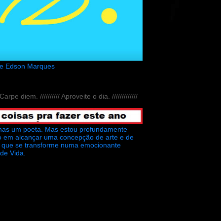
de Edson Marques
// Carpe diem. ////////// Aproveite o dia. /////////////
nas um poeta. Mas estou profundamente
o em alcançar uma concepção de arte e de
ra que se transforme numa emocionante
 de Vida.