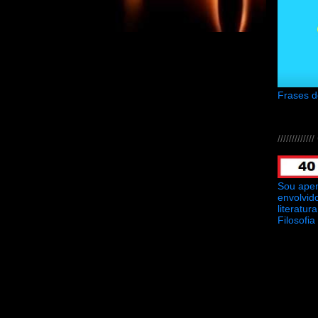
Frases 
///////////
Sou ape
envolvid
literatu
Filosofia