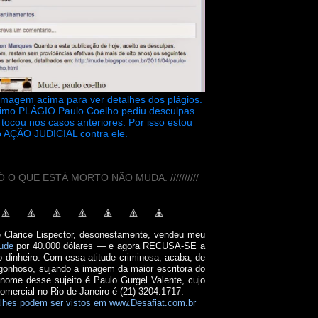
 imagem acima para ver detalhes dos plágios.
timo PLÁGIO Paulo Coelho pediu desculpas.
tocou nos casos anteriores. Por isso estou
 AÇÃO JUDICIAL contra ele.
// SÓ O QUE ESTÁ MORTO NÃO MUDA. //////////
e Clarice Lispector, desonestamente, vendeu meu
ude
por 40.000 dólares — e agora RECUSA-SE a
o dinheiro. Com essa atitude criminosa, acaba, de
onhoso, sujando a imagem da maior escritora do
 nome desse sujeito é Paulo Gurgel Valente, cujo
comercial no Rio de Janeiro é (21) 3204.1717.
lhes podem ser vistos em www.Desafiat.com.br