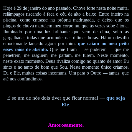
Hoje é 29 de janeiro do ano passado. Chove forte nesta noite muita,
relâmpagos riscando à faca o céu de alto a baixo. Entro inteiro na
piscina, como entrasse na própria madrugada, e deixo que os
pingos de chuva martelem meu corpo nu, que às vezes sobe à tona.
Iluminado por uma luz brilhante que vem de cima, solto as
gargalhadas todas que acumulei nas últimas horas. Há um desafio
emocionante lançado agora por mim:
que caiam no meu peito
esses raios de absinto.
Que me firam — se puderem — que me
penetrem, me rasguem, me partam, me furem. Neste momento,
neste exato momento, Deus rivaliza comigo no quanto de amor Eu
sinto e no tanto de bom que Sou. Neste momento único criamos,
Eu e Ele, muitas coisas incomuns. Um para o Outro — tantas, que
até nos confundimos.
E se um de nós dois tiver que ficar normal —
que seja
Ele
.
Amorosamente.