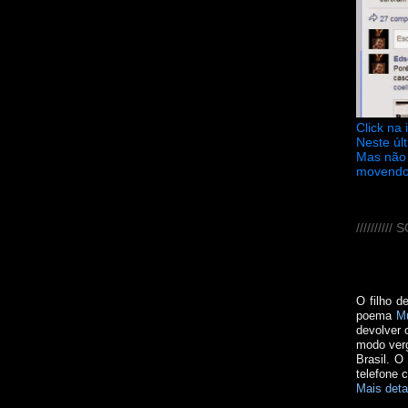
Click na
Neste úl
Mas não 
movendo
////////
O filho d
poema
M
devolver 
modo verg
Brasil. O
telefone 
Mais deta