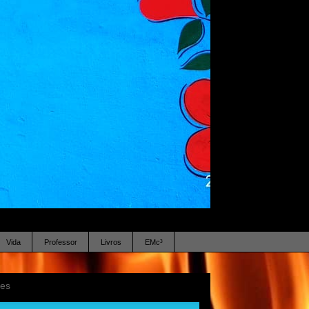
Vida
Professor
Livros
EMc³
ses