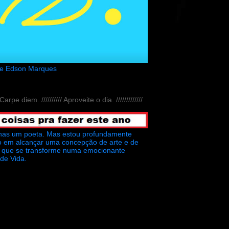
de Edson Marques
// Carpe diem. ////////// Aproveite o dia. /////////////
nas um poeta. Mas estou profundamente
o em alcançar uma concepção de arte e de
ra que se transforme numa emocionante
 de Vida.