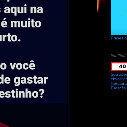
Frases 
///////////
Sou ape
envolvid
literatu
Filosofia