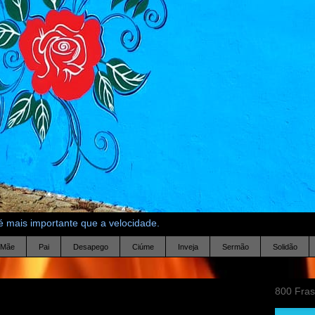
 mais importante que a velocidade.
Mãe
Pai
Desapego
Ciúme
Inveja
Sermão
Solidão
800 Fra