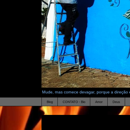
Mude, mas comece devagar, porque a direção é
Blog
CONTATO - Bio
Amor
Deus
29.5.26
Freud entende