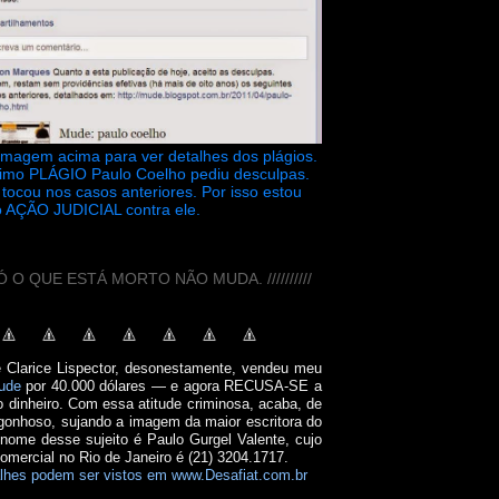
 imagem acima para ver detalhes dos plágios.
timo PLÁGIO Paulo Coelho pediu desculpas.
tocou nos casos anteriores. Por isso estou
 AÇÃO JUDICIAL contra ele.
// SÓ O QUE ESTÁ MORTO NÃO MUDA. //////////
e Clarice Lispector, desonestamente, vendeu meu
ude
por 40.000 dólares — e agora RECUSA-SE a
o dinheiro. Com essa atitude criminosa, acaba, de
onhoso, sujando a imagem da maior escritora do
 nome desse sujeito é Paulo Gurgel Valente, cujo
comercial no Rio de Janeiro é (21) 3204.1717.
lhes podem ser vistos em www.Desafiat.com.br