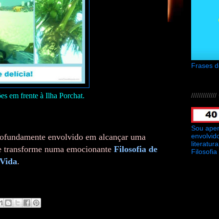
Frases 
///////////
s em frente à Ilha Porchat.
Sou ape
envolvid
rofundamente envolvido em alcançar uma
literatu
 se transforme numa emocionante
Filosofia de
Filosofia
Vida
.