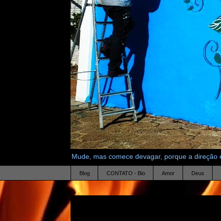
Mude, mas comece devagar, porque a direção é
Blog
CONTATO - Bio
Amor
Deus
7.4.25
Solidão ou Solitude