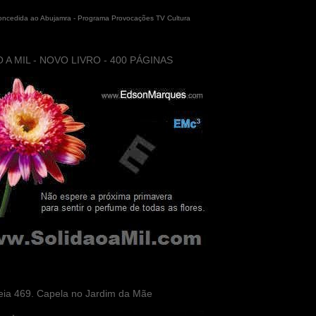
concedida ao Abujamra - Programa Provocações TV Cultura
 A MIL - NOVO LIVRO - 400 PÁGINAS
eia 469. Capela no Jardim da Mãe