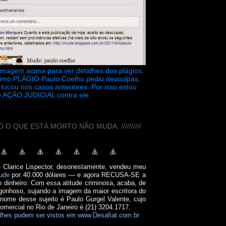
 imagem acima para ver detalhes dos plágios.
timo PLÁGIO Paulo Coelho pediu desculpas.
tocou nos casos anteriores. Por isso estou
 AÇÃO JUDICIAL contra ele.
// SÓ O QUE ESTÁ MORTO NÃO MUDA. //////////
e Clarice Lispector, desonestamente, vendeu meu
ude
por 40.000 dólares — e agora RECUSA-SE a
o dinheiro. Com essa atitude criminosa, acaba, de
onhoso, sujando a imagem da maior escritora do
 nome desse sujeito é Paulo Gurgel Valente, cujo
comercial no Rio de Janeiro é (21) 3204.1717.
lhes podem ser vistos em www.Desafiat.com.br