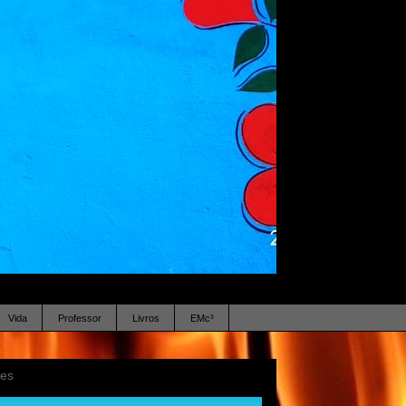
Vida
Professor
Livros
EMc³
ses