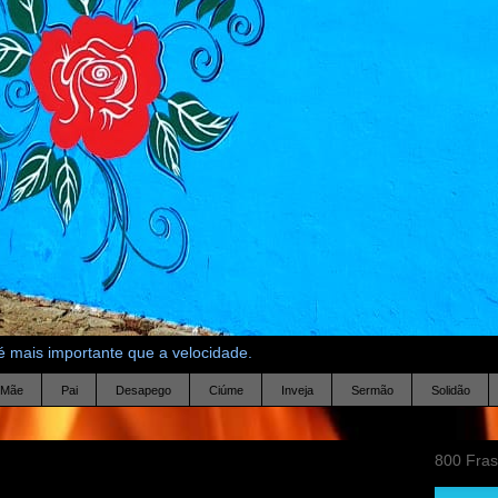
 mais importante que a velocidade.
Mãe
Pai
Desapego
Ciúme
Inveja
Sermão
Solidão
800 Fra