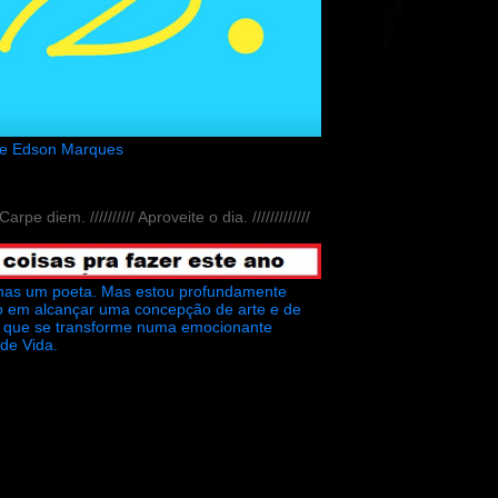
de Edson Marques
// Carpe diem. ////////// Aproveite o dia. /////////////
nas um poeta. Mas estou profundamente
o em alcançar uma concepção de arte e de
ra que se transforme numa emocionante
 de Vida.