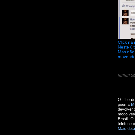
Click na
Neste úl
Mas não 
movendo
////////
O filho d
poema
M
devolver 
modo verg
Brasil. O
telefone 
Mais deta