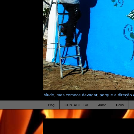
Mude, mas comece devagar, porque a direção é
Blog
CONTATO - Bio
Amor
Deus
23.11.23
Quantos pedaços de pizza