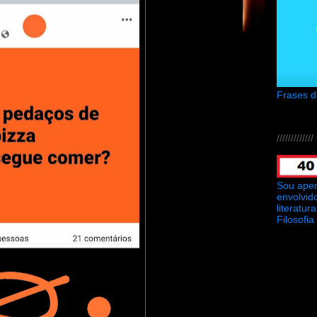
Frases 
///////////
Sou ape
envolvid
literatu
Filosofia