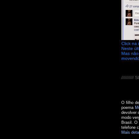
Click na
Neste úl
Mas não 
movendo
////////
O filho d
poema
M
devolver 
modo verg
Brasil. O
telefone 
Mais deta