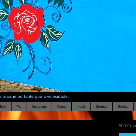
 mais importante que a velocidade.
Mãe
Pai
Desapego
Ciúme
Inveja
Sermão
Solidão
800 Fra