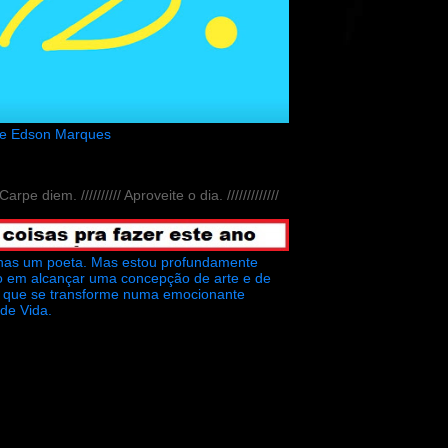
de Edson Marques
// Carpe diem. ////////// Aproveite o dia. /////////////
nas um poeta. Mas estou profundamente
o em alcançar uma concepção de arte e de
ra que se transforme numa emocionante
 de Vida.