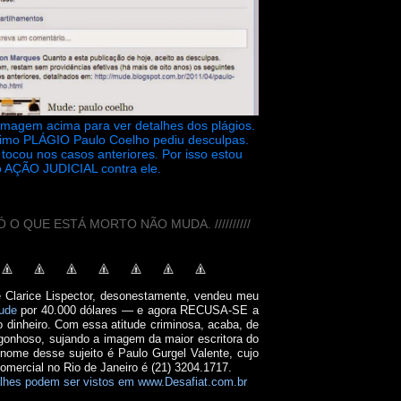
 imagem acima para ver detalhes dos plágios.
timo PLÁGIO Paulo Coelho pediu desculpas.
tocou nos casos anteriores. Por isso estou
 AÇÃO JUDICIAL contra ele.
// SÓ O QUE ESTÁ MORTO NÃO MUDA. //////////
e Clarice Lispector, desonestamente, vendeu meu
ude
por 40.000 dólares — e agora RECUSA-SE a
o dinheiro. Com essa atitude criminosa, acaba, de
onhoso, sujando a imagem da maior escritora do
 nome desse sujeito é Paulo Gurgel Valente, cujo
comercial no Rio de Janeiro é (21) 3204.1717.
lhes podem ser vistos em www.Desafiat.com.br