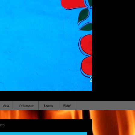
Vida
Professor
Livros
EMc³
ses