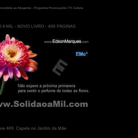
concedida ao Abujamra - Programa Provocações TV Cultura
 A MIL - NOVO LIVRO - 400 PÁGINAS
eia 469. Capela no Jardim da Mãe