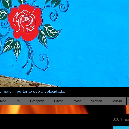
 mais importante que a velocidade.
Mãe
Pai
Desapego
Ciúme
Inveja
Sermão
Solidão
800 Fra