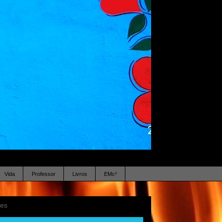
Vida
Professor
Livros
EMc³
ses