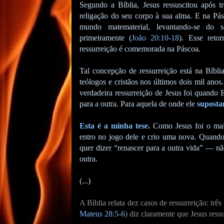
Segundo a Bíblia, Jesus ressuscitou após t
religação do seu corpo à sua alma. E na Pásc
mundo matematerial, levantando-se do s
primeiramente (
João 20:10-18
). Esse reto
ressurreição é comemorada na Páscoa.
Tal concepção de ressurreição está na Bíblia
teólogos e cristãos nos últimos dois mil anos
verdadeira ressurreição de Jesus foi quando 
para a outra. Para aquela de onde ele
suposta
Esta é a minha tese.
Como Jesus foi o maio
entro no jogo dele e crio uma nova. Quando 
quer dizer “renascer para a outra vida” — não
outra.
(...)
A Bíblia relata dez casos de ressurreição: tr
Mateus 28:5-6
) diz claramente que Jesus ress