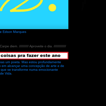
de Edson Marques
// Carpe diem. ////////// Aproveite o dia. /////////////
nas um poeta. Mas estou profundamente
o em alcançar uma concepção de arte e de
ra que se transforme numa emocionante
 de Vida.