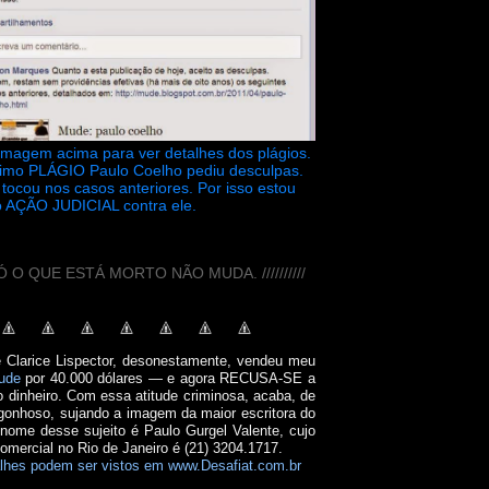
 imagem acima para ver detalhes dos plágios.
timo PLÁGIO Paulo Coelho pediu desculpas.
tocou nos casos anteriores. Por isso estou
 AÇÃO JUDICIAL contra ele.
// SÓ O QUE ESTÁ MORTO NÃO MUDA. //////////
e Clarice Lispector, desonestamente, vendeu meu
ude
por 40.000 dólares — e agora RECUSA-SE a
o dinheiro. Com essa atitude criminosa, acaba, de
onhoso, sujando a imagem da maior escritora do
 nome desse sujeito é Paulo Gurgel Valente, cujo
comercial no Rio de Janeiro é (21) 3204.1717.
lhes podem ser vistos em www.Desafiat.com.br