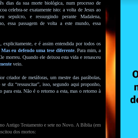
rês dias da sua morte biológica, num processo de
oa celebra-se exatamente isto: a volta de Jesus ao
eu sepulcro, e ressurgindo perante Madalena,
rno, essa passagem de volta a este mundo, essa
, explicitamente, e é assim entendida por todos os
.
Mas eu defendo uma tese diferente
. Para mim, a
Ele morreu. Quando ele deixou esta vida e renasceu
mente
veio.
r criador de metáforas, um mestre das parábolas,
se diz “ressuscitar”, isso, segundo aqui proponho,
 para esta. Não é o retorno a esta, mas o retorno à
ês no Antigo Testamento e sete no Novo. A Bíblia (em
uscitou dos mortos: