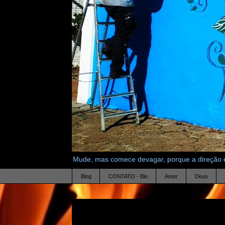
Mude, mas comece devagar, porque a direção é
Blog
CONTATO - Bio
Amor
Deus
9.4.23
A Nova Páscoa