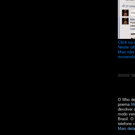
Click na
Neste úl
Mas não 
movendo
////////
O filho d
poema
M
devolver 
modo verg
Brasil. O
telefone 
Mais deta