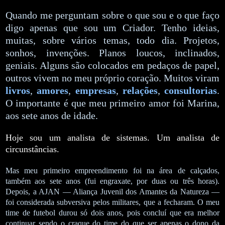
Quando me perguntam sobre o que sou e o que faço
digo apenas que sou um Criador. Tenho ideias,
muitas, sobre vários temas, todo dia. Projetos,
sonhos, invenções. Planos loucos, inclinados,
geniais. Alguns são colocados em pedaços de papel,
outros vivem no meu próprio coração. Muitos viram
livros
,
amores
,
empresas
,
relações
,
consultorias
.
O importante é que meu primeiro amor foi Marina,
aos sete anos de idade.
Hoje sou um analista de sistemas. Um analista de
circunstâncias.
Mas meu primeiro empreendimento foi na área de calçados,
também aos sete anos (fui engraxate, por duas ou três horas).
Depois, a AJAN — Aliança Juvenil dos Amantes da Natureza —
foi considerada subversiva pelos militares, que a fecharam. O meu
time de futebol durou só dois anos, pois concluí que era melhor
continuar sendo o craque do time do que ser apenas o dono da