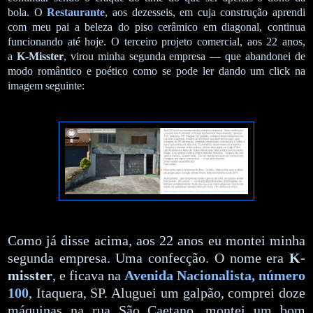
bola. O
Restaurante
, aos dezesseis, em cuja construção aprendi
com meu pai a beleza do piso cerâmico em diagonal, continua
funcionando até hoje. O terceiro projeto comercial, aos 22 anos,
a
K-Misster
, virou minha segunda empresa — que abandonei de
modo romântico e poético como se pode ler dando um click na
imagem seguinte:
Como já disse acima, aos 22 anos eu montei minha
segunda empresa. Uma confecção. O nome era
K-
misster
, e ficava na
Avenida Nacionalista, número
100
, Itaquera, SP. Aluguei um galpão, comprei doze
máquinas na rua São Caetano, montei um bom