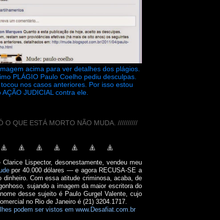
 imagem acima para ver detalhes dos plágios.
timo PLÁGIO Paulo Coelho pediu desculpas.
tocou nos casos anteriores. Por isso estou
 AÇÃO JUDICIAL contra ele.
// SÓ O QUE ESTÁ MORTO NÃO MUDA. //////////
e Clarice Lispector, desonestamente, vendeu meu
ude
por 40.000 dólares — e agora RECUSA-SE a
o dinheiro. Com essa atitude criminosa, acaba, de
onhoso, sujando a imagem da maior escritora do
 nome desse sujeito é Paulo Gurgel Valente, cujo
comercial no Rio de Janeiro é (21) 3204.1717.
lhes podem ser vistos em www.Desafiat.com.br