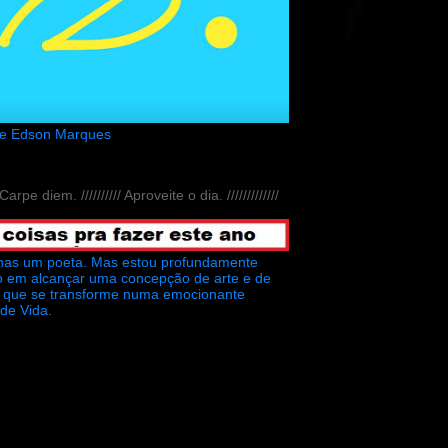
de Edson Marques
// Carpe diem. ////////// Aproveite o dia. /////////////
nas um poeta. Mas estou profundamente
o em alcançar uma concepção de arte e de
ra que se transforme numa emocionante
 de Vida.