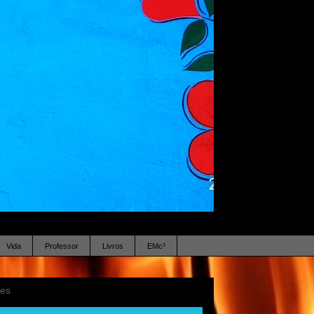
Vida
Professor
Livros
EMc³
ses