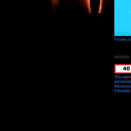
Frases 
///////////
Sou ape
envolvid
literatu
Filosofia