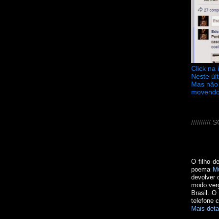
Click na
Neste úl
Mas não 
movendo
////////
O filho d
poema
M
devolver 
modo verg
Brasil. O
telefone 
Mais deta