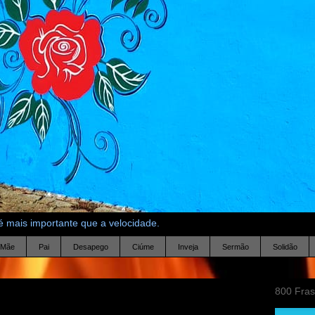
 mais importante que a velocidade.
Mãe
Pai
Desapego
Ciúme
Inveja
Sermão
Solidão
800 Fra