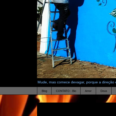
Mude, mas comece devagar, porque a direção é
Blog
CONTATO - Bio
Amor
Deus
30.6.22
A natureza da paixão