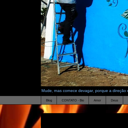
Mude, mas comece devagar, porque a direção é
Blog
CONTATO - Bio
Amor
Deus
23.10.21
O Jogo da Vida