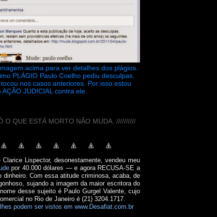
 imagem acima para ver detalhes dos plágios.
timo PLÁGIO Paulo Coelho pediu desculpas.
tocou nos casos anteriores. Por isso estou
 AÇÃO JUDICIAL contra ele.
// SÓ O QUE ESTÁ MORTO NÃO MUDA. //////////
e Clarice Lispector, desonestamente, vendeu meu
ude
por 40.000 dólares — e agora RECUSA-SE a
o dinheiro. Com essa atitude criminosa, acaba, de
onhoso, sujando a imagem da maior escritora do
 nome desse sujeito é Paulo Gurgel Valente, cujo
comercial no Rio de Janeiro é (21) 3204.1717.
lhes podem ser vistos em www.Desafiat.com.br