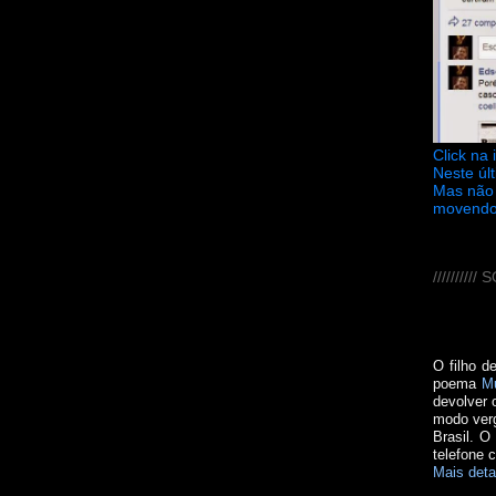
Click na
Neste úl
Mas não 
movendo
////////
O filho d
poema
M
devolver 
modo verg
Brasil. O
telefone 
Mais deta