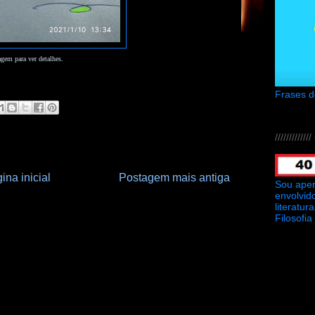
gem para ver detalhes.
Frases 
///////////
ina inicial
Postagem mais antiga
Sou ape
envolvid
literatu
Filosofia