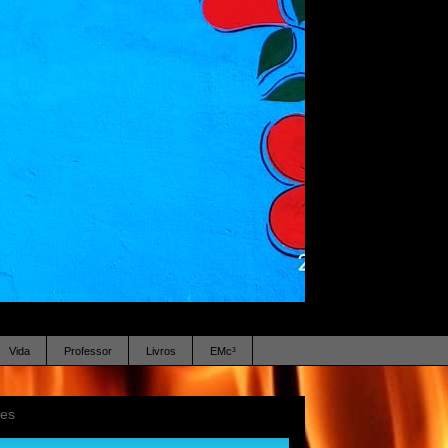
Vida
Professor
Livros
EMc³
ses