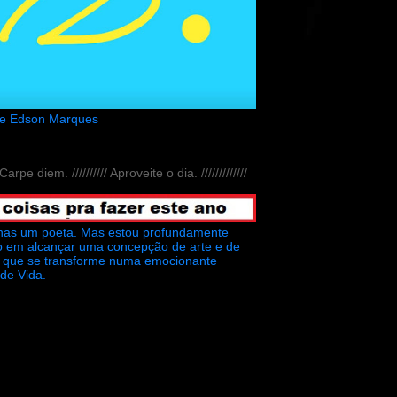
de Edson Marques
// Carpe diem. ////////// Aproveite o dia. /////////////
nas um poeta. Mas estou profundamente
o em alcançar uma concepção de arte e de
ra que se transforme numa emocionante
 de Vida.