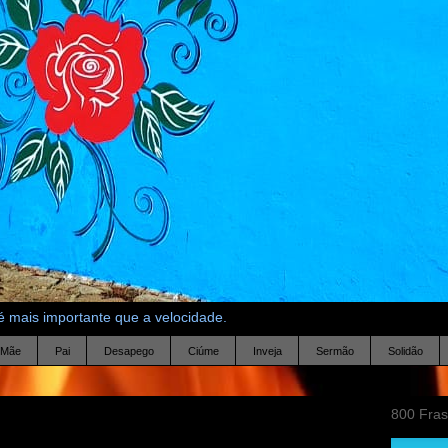
 mais importante que a velocidade.
Mãe
Pai
Desapego
Ciúme
Inveja
Sermão
Solidão
800 Fra