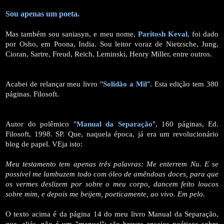
Sou apenas um poeta
.
Mas também sou saniasyn, e meu nome,
Paritosh Keval
, foi dado
por Osho, em Poona, India. Sou leitor voraz de Nietzsche, Jung,
Cioran, Sartre, Freud, Reich, Leminski, Henry Miller, entre outros.
Acabei de relançar meu livro "
Solidão a Mil
". Esta edição tem 380
páginas. Filosoft.
Autor do polêmico "
Manual da Separação
", 160 páginas, Ed.
Filosoft, 1998. SP. Que, naquela época, já era um revolucionário
blog de papel. VEja isto:
Meu testamento tem apenas três palavras: Me enterrem Nu. E se
possível me lambuzem todo com óleo de amêndoas doces, para que
os vermes deslizem por sobre o meu corpo, dancem feito loucos
sobre mim, e depois me beijem, poeticamente, ao vivo. Em pelo.
O texto acima é da página 14 do meu livro Manual da Separação,
que, aliás, não é um "manual": são breves ensaios poéticos sobre