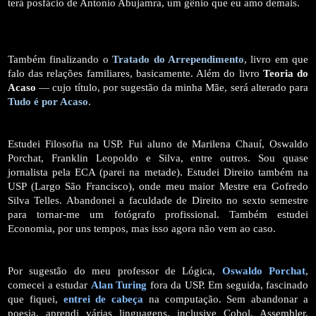
terá posfácio de Antonio Abujamra, um gênio que eu amo demais.
Também finalizando o
Tratado do Arrependimento
, livro em que
falo das relações familiares, basicamente. Além do livro
Teoria do
Acaso
— cujo título, por sugestão da minha Mãe, será alterado para
Tudo é por Acaso
.
Estudei Filosofia na USP. Fui aluno de Marilena Chauí, Oswaldo
Porchat, Franklin Leopoldo e Silva, entre outros. Sou quase
jornalista pela ECA (parei na metade). Estudei Direito também na
USP (Largo São Francisco), onde meu maior Mestre era Gofredo
Silva Telles. Abandonei a faculdade de Direito no sexto semestre
para tornar-me um fotógrafo profissional. Também estudei
Economia, por uns tempos, mas isso agora não vem ao caso.
Por sugestão do meu professor de Lógica,
Oswaldo Porchat
,
comecei a estudar
Alan Turing
fora da USP. Em seguida, fascinado
que fiquei,
entrei de cabeça
na computação. Sem abandonar a
poesia, aprendi várias linguagens, inclusive Cobol, Assembler,