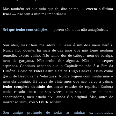
Mas também sei que tudo que foi dito acima,
— exceto a última
frase —
não tem a mínima importância.
Sei que tenho contradições
— porém são todas não antagônicas.
Sou ateu, mas Deus me adora! E Jesus é um dos meus heróis.
Nunca fico doente: há mais de dez anos que não tomo nenhum
remédio, exceto vinho. Não tenho dor de cabeça, nem de barriga,
nem de garganta. Não tenho dor alguma. Não tomo sequer
aspirinas. Continuo achando que o Capitalismo não é o Fim da
História. Gosto de Fidel Castro e até de Hugo Chávez, assim como
gosto de Beethoven e Velazques. Nunca briguei com minha mãe –
nem ela comigo. Há cerca de vinte anos que não perco a calma:
tenho completo domínio dos meus estados de espírito.
Embora
tenha casado cinco ou seis vezes, com seis ou sete mulheres
encantadoras, meu estado civil ainda é o original. Mas, antes de
morrer solteiro, vou
VIVER
solteiro.
Sou amigo profundo de todas as minhas ex-namoradas.