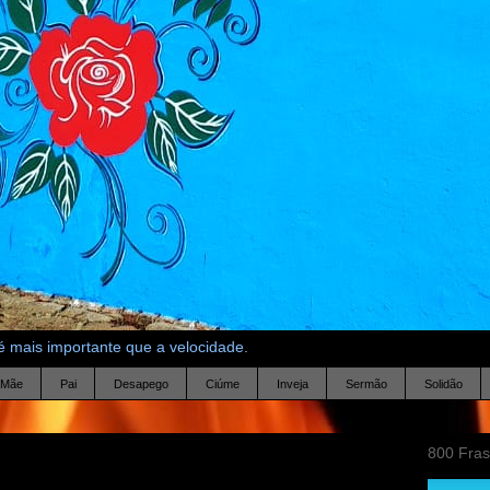
 mais importante que a velocidade.
Mãe
Pai
Desapego
Ciúme
Inveja
Sermão
Solidão
800 Fra