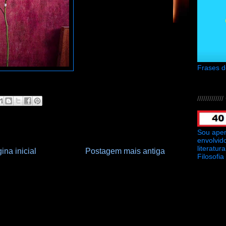
Frases 
///////////
Sou ape
envolvid
literatu
ina inicial
Postagem mais antiga
Filosofia