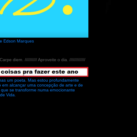
de Edson Marques
// Carpe diem. ////////// Aproveite o dia. /////////////
nas um poeta. Mas estou profundamente
o em alcançar uma concepção de arte e de
ra que se transforme numa emocionante
 de Vida.