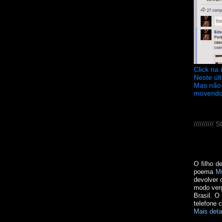
Click na
Neste úl
Mas não 
movendo
////////
O filho d
poema
M
devolver 
modo verg
Brasil. O
telefone 
Mais deta