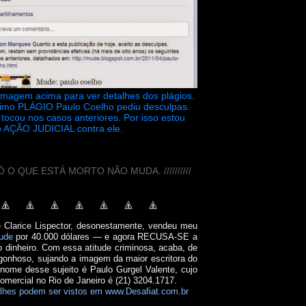
 imagem acima para ver detalhes dos plágios.
timo PLÁGIO Paulo Coelho pediu desculpas.
tocou nos casos anteriores. Por isso estou
 AÇÃO JUDICIAL contra ele.
// SÓ O QUE ESTÁ MORTO NÃO MUDA. //////////
e Clarice Lispector, desonestamente, vendeu meu
ude
por 40.000 dólares — e agora RECUSA-SE a
o dinheiro. Com essa atitude criminosa, acaba, de
onhoso, sujando a imagem da maior escritora do
 nome desse sujeito é Paulo Gurgel Valente, cujo
comercial no Rio de Janeiro é (21) 3204.1717.
lhes podem ser vistos em www.Desafiat.com.br