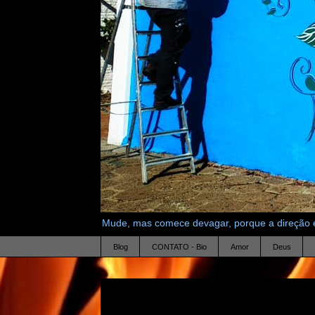
Mude, mas comece devagar, porque a direção é
Blog
CONTATO - Bio
Amor
Deus
26.7.20
Promover nem sempre é bom