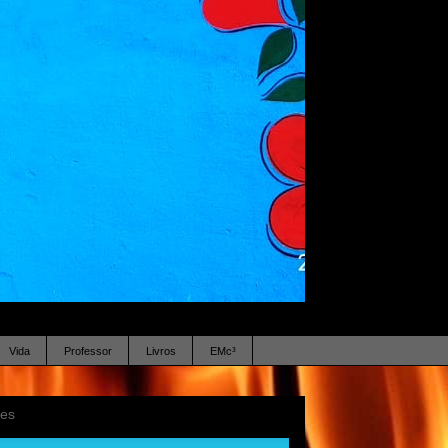
Vida
Professor
Livros
EMc³
ses