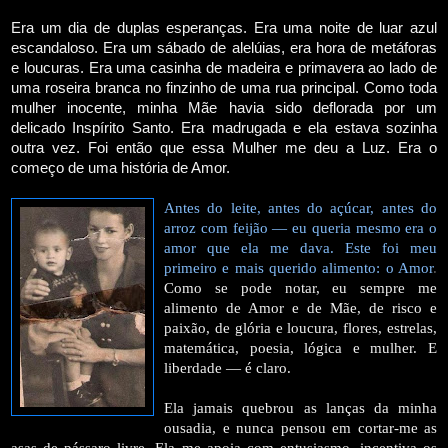
Era um dia de duplas esperanças. Era uma noite de luar azul
escandaloso. Era um sábado de alelúias, era hora de metáforas
e loucuras. Era uma casinha de madeira e primavera ao lado de
uma roseira branca no finzinho de uma rua principal. Como toda
mulher inocente, minha Mãe havia sido deflorada por um
delicado Inspírito Santo. Era madrugada e ela estava sozinha
outra vez. Foi então que essa Mulher me deu a Luz. Era o
começo de uma história de Amor.
Antes do leite, antes do açúcar, antes do
arroz com feijão — eu queria mesmo era o
amor que ela me dava. Este foi meu
primeiro e mais querido alimento: o Amor
.
Como se pode notar, eu sempre me
alimento de Amor e de Mãe, de risco e
paixão, de glória e loucura, flores, estrelas,
matemática, poesia, lógica e mulher. E
liberdade — é claro.
Ela jamais quebrou as lanças da minha
ousadia, e nunca pensou em cortar-me as
asas de pássaro livre. Ela me apoia com entusiasmo, incentiva os