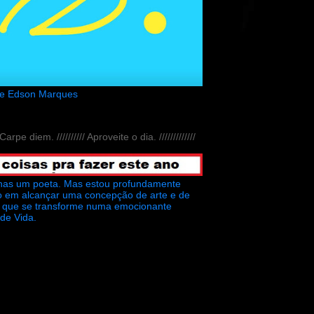
de Edson Marques
// Carpe diem. ////////// Aproveite o dia. /////////////
nas um poeta. Mas estou profundamente
o em alcançar uma concepção de arte e de
ra que se transforme numa emocionante
 de Vida.