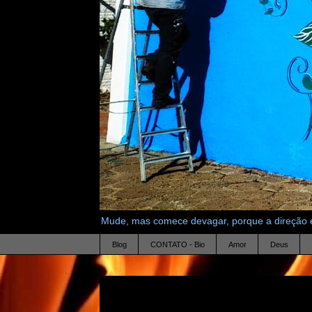
Mude, mas comece devagar, porque a direção é
Blog
CONTATO - Bio
Amor
Deus
4.2.16
perguntas