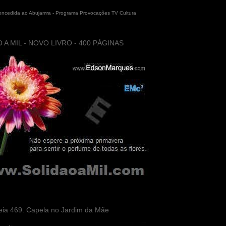
concedida ao Abujamra - Programa Provocações TV Cultura
 A MIL - NOVO LIVRO - 400 PÁGINAS
eia 469. Capela no Jardim da Mãe