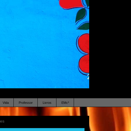
Vida
Professor
Livros
EMc³
ses