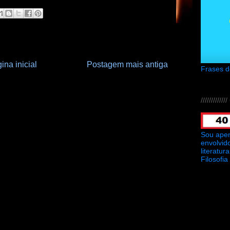
ina inicial
Postagem mais antiga
Frases 
///////////
Sou ape
envolvid
literatu
Filosofia