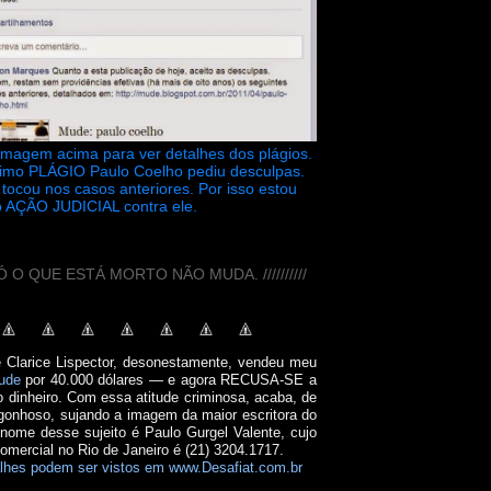
 imagem acima para ver detalhes dos plágios.
timo PLÁGIO Paulo Coelho pediu desculpas.
tocou nos casos anteriores. Por isso estou
 AÇÃO JUDICIAL contra ele.
// SÓ O QUE ESTÁ MORTO NÃO MUDA. //////////
e Clarice Lispector, desonestamente, vendeu meu
ude
por 40.000 dólares — e agora RECUSA-SE a
o dinheiro. Com essa atitude criminosa, acaba, de
onhoso, sujando a imagem da maior escritora do
 nome desse sujeito é Paulo Gurgel Valente, cujo
comercial no Rio de Janeiro é (21) 3204.1717.
lhes podem ser vistos em www.Desafiat.com.br