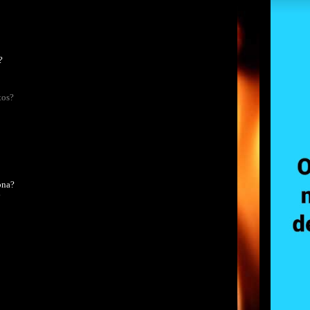
?
tos?
ona?
?