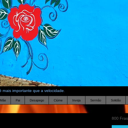
 mais importante que a velocidade.
Mãe
Pai
Desapego
Ciúme
Inveja
Sermão
Solidão
800 Fra