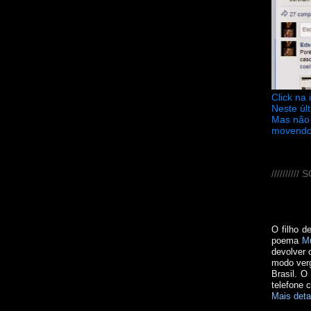
Click na
Neste úl
Mas não 
movendo
////////
O filho d
poema
M
devolver 
modo verg
Brasil. O
telefone 
Mais deta