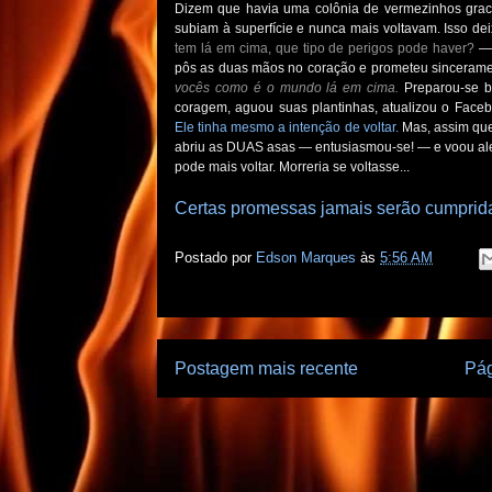
Dizem que havia uma colônia de vermezinhos grac
subiam à superfície e nunca mais voltavam. Isso d
tem lá em cima, que tipo de perigos pode haver?
— 
pôs as duas mãos no coração e prometeu sincerame
vocês como é o mundo lá em cima.
Preparou-se b
coragem, aguou suas plantinhas, atualizou o Face
Ele tinha mesmo a intenção de voltar.
Mas, assim que 
abriu as DUAS asas — entusiasmou-se! — e voou aleg
pode mais voltar. Morreria se voltasse...
Certas promessas jamais serão cumprid
Postado por
Edson Marques
às
5:56 AM
Postagem mais recente
Pág