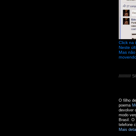
Click na
Neste úl
Mas não 
movendo
////////
O filho d
poema
M
devolver 
modo verg
Brasil. O
telefone 
Mais deta