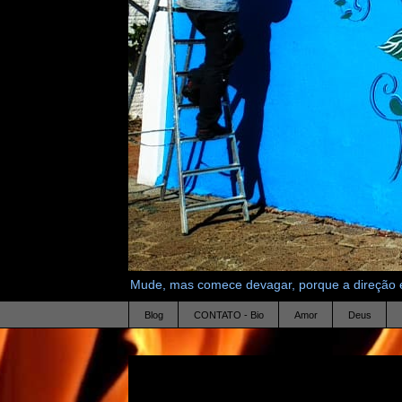
Mude, mas comece devagar, porque a direção é
Blog
CONTATO - Bio
Amor
Deus
10.2.16
colonia de vermezinhos