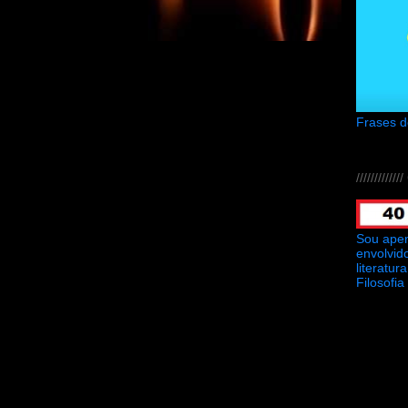
Frases 
///////////
Sou ape
envolvid
literatu
Filosofia