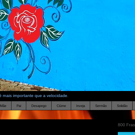
 mais importante que a velocidade.
Mãe
Pai
Desapego
Ciúme
Inveja
Sermão
Solidão
800 Fra