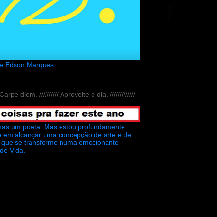
de Edson Marques
// Carpe diem. ////////// Aproveite o dia. /////////////
nas um poeta. Mas estou profundamente
o em alcançar uma concepção de arte e de
ra que se transforme numa emocionante
 de Vida.