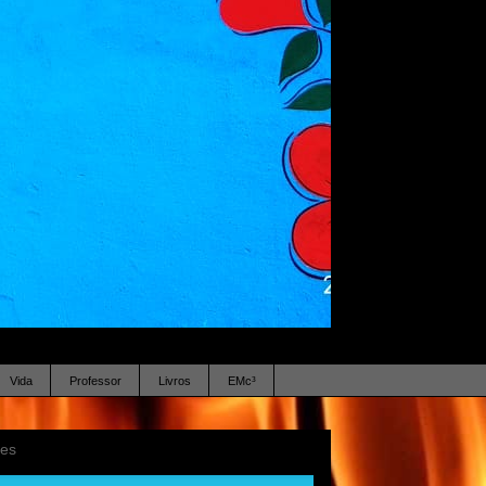
Vida
Professor
Livros
EMc³
ses