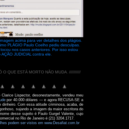
 imagem acima para ver detalhes dos plágios.
timo PLÁGIO Paulo Coelho pediu desculpas.
tocou nos casos anteriores. Por isso estou
 AÇÃO JUDICIAL contra ele.
// SÓ O QUE ESTÁ MORTO NÃO MUDA. //////////
e Clarice Lispector, desonestamente, vendeu meu
ude
por 40.000 dólares — e agora RECUSA-SE a
o dinheiro. Com essa atitude criminosa, acaba, de
onhoso, sujando a imagem da maior escritora do
 nome desse sujeito é Paulo Gurgel Valente, cujo
comercial no Rio de Janeiro é (21) 3204.1717.
lhes podem ser vistos em www.Desafiat.com.br