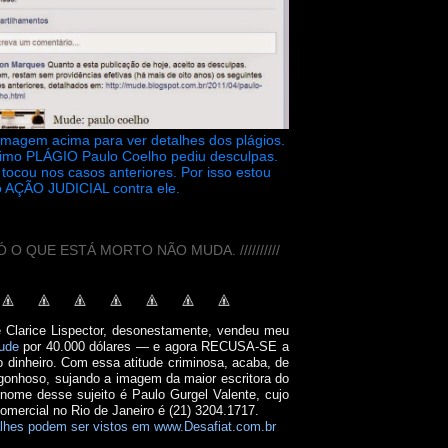
 imagem acima para ver detalhes dos plágios.
timo PLÁGIO Paulo Coelho pediu desculpas.
tocou nos casos anteriores. Por isso estou
 AÇÃO JUDICIAL contra ele.
// SÓ O QUE ESTÁ MORTO NÃO MUDA. //////////
e Clarice Lispector, desonestamente, vendeu meu
ude
por 40.000 dólares — e agora RECUSA-SE a
o dinheiro. Com essa atitude criminosa, acaba, de
onhoso, sujando a imagem da maior escritora do
 nome desse sujeito é Paulo Gurgel Valente, cujo
comercial no Rio de Janeiro é (21) 3204.1717.
lhes podem ser vistos em www.Desafiat.com.br