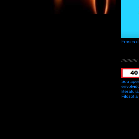
Frases 
///////////
Sou ape
envolvid
literatu
Filosofia