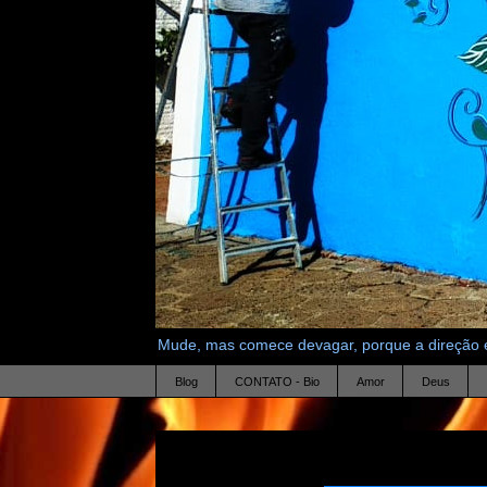
Mude, mas comece devagar, porque a direção é
Blog
CONTATO - Bio
Amor
Deus
20.11.15
coice x ternura