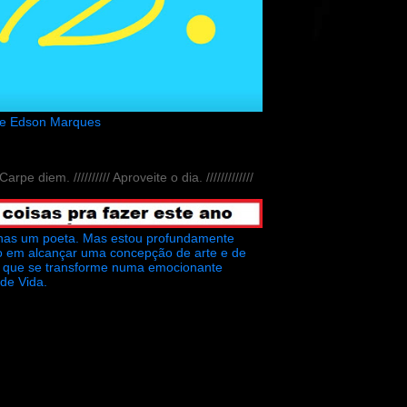
de Edson Marques
// Carpe diem. ////////// Aproveite o dia. /////////////
nas um poeta. Mas estou profundamente
o em alcançar uma concepção de arte e de
ra que se transforme numa emocionante
 de Vida.