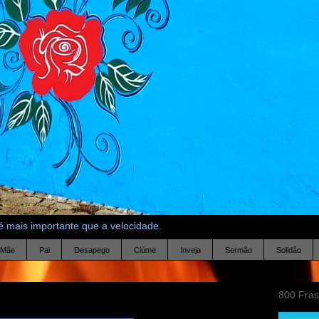
 mais importante que a velocidade.
Mãe
Pai
Desapego
Ciúme
Inveja
Sermão
Solidão
800 Fra