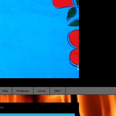
Vida
Professor
Livros
EMc³
ses