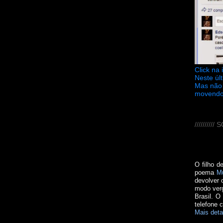
Click na
Neste úl
Mas não 
movendo
////////
O filho d
poema
M
devolver 
modo verg
Brasil. O
telefone 
Mais deta